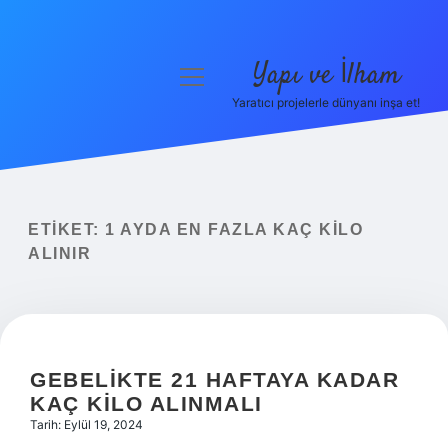
Yapı ve İlham
menüyü
aç
Yaratıcı projelerle dünyanı inşa et!
Anasayfa
Gizlilik Politikası
Yasal Uyarı
ETIKET:
1 AYDA EN FAZLA KAÇ KILO
ALINIR
Hakkımızda
GEBELIKTE 21 HAFTAYA KADAR
KAÇ KILO ALINMALI
Tarih: Eylül 19, 2024