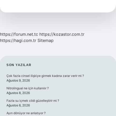
Haftaya
Kadar
Kaç
Kilo
Alınmalı
https://forum.net.tc
https://kozastor.com.tr
https://hagi.com.tr
Sitemap
SIDEBAR
SON YAZILAR
Çok fazla cinsel ilişkiye girmek kadına zarar verir mi ?
Ağustos 9, 2026
Nitrolingual ne için kullanılır ?
Ağustos 8, 2026
Fazla su içmek cildi güzelleştirir mi ?
Ağustos 6, 2026
Ayın dönüyor ne anlatıyor ?