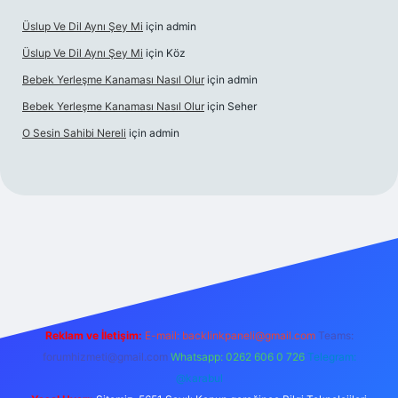
Üslup Ve Dil Aynı Şey Mi
için
admin
Üslup Ve Dil Aynı Şey Mi
için
Köz
Bebek Yerleşme Kanaması Nasıl Olur
için
admin
Bebek Yerleşme Kanaması Nasıl Olur
için
Seher
O Sesin Sahibi Nereli
için
admin
https://ilbet.casino/
Reklam ve İletişim:
E-mail:
backlinkpaneli@gmail.com
Teams:
forumhizmeti@gmail.com
Whatsapp: 0262 606 0 726
Telegram:
@karabul