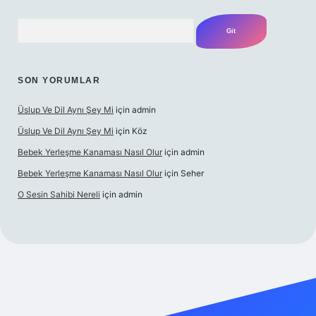
Arama
SON YORUMLAR
Üslup Ve Dil Aynı Şey Mi
için
admin
Üslup Ve Dil Aynı Şey Mi
için
Köz
Bebek Yerleşme Kanaması Nasıl Olur
için
admin
Bebek Yerleşme Kanaması Nasıl Olur
için
Seher
O Sesin Sahibi Nereli
için
admin
://ilbet.casino/