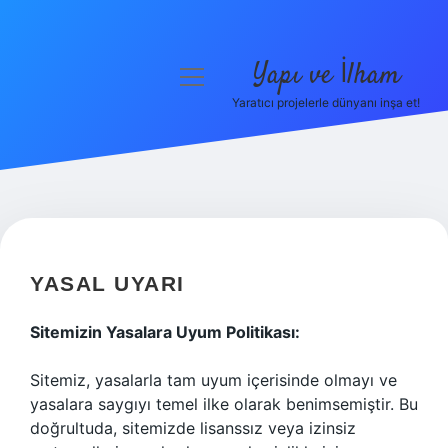
Yapı ve İlham
menüyü
aç
Yaratıcı projelerle dünyanı inşa et!
Anasayfa
Gizlilik Politikası
Yasal Uyarı
Hakkımızda
YASAL UYARI
Sitemizin Yasalara Uyum Politikası:
Sitemiz, yasalarla tam uyum içerisinde olmayı ve
yasalara saygıyı temel ilke olarak benimsemiştir. Bu
doğrultuda, sitemizde lisanssız veya izinsiz