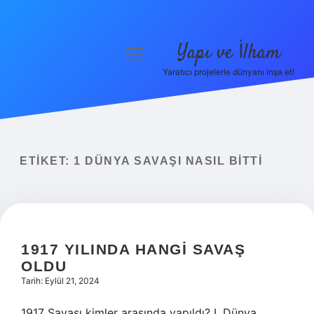
Yapı ve İlham
menüyü
aç
Yaratıcı projelerle dünyanı inşa et!
Anasayfa
Gizlilik Politikası
Yasal Uyarı
ETIKET:
1 DÜNYA SAVAŞI NASIL BITTI
Hakkımızda
1917 YILINDA HANGI SAVAŞ
OLDU
Tarih: Eylül 21, 2024
1917 Savaşı kimler arasında yapıldı? I. Dünya