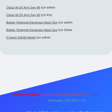
Üslup Ve Dil Aynı Şey Mi
için
admin
Üslup Ve Dil Aynı Şey Mi
için
Köz
Bebek Yerleşme Kanaması Nasıl Olur
için
admin
Bebek Yerleşme Kanaması Nasıl Olur
için
Seher
O Sesin Sahibi Nereli
için
admin
https://ilbet.casino/
Reklam ve İletişim:
E-mail:
backlinkpaneli@gmail.com
Teams:
forumhizmeti@gmail.com
Whatsapp: 0262 606 0 726
Telegram:
@karabul