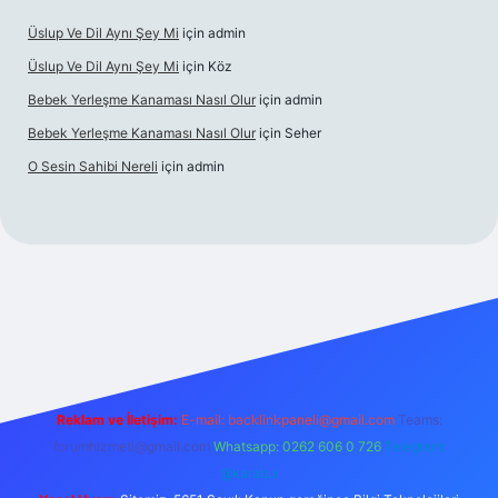
Üslup Ve Dil Aynı Şey Mi
için
admin
Üslup Ve Dil Aynı Şey Mi
için
Köz
Bebek Yerleşme Kanaması Nasıl Olur
için
admin
Bebek Yerleşme Kanaması Nasıl Olur
için
Seher
O Sesin Sahibi Nereli
için
admin
https://ilbet.casino/
Reklam ve İletişim:
E-mail:
backlinkpaneli@gmail.com
Teams:
forumhizmeti@gmail.com
Whatsapp: 0262 606 0 726
Telegram:
@karabul