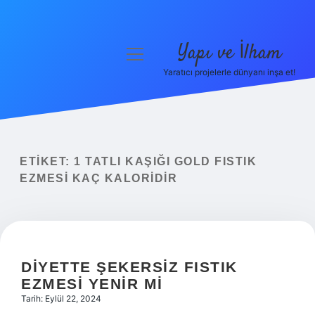
Yapı ve İlham
menüyü
aç
Yaratıcı projelerle dünyanı inşa et!
Anasayfa
Gizlilik Politikası
Yasal Uyarı
ETIKET:
1 TATLI KAŞIĞI GOLD FISTIK
EZMESI KAÇ KALORIDIR
Hakkımızda
DIYETTE ŞEKERSIZ FISTIK
EZMESI YENIR MI
Tarih: Eylül 22, 2024