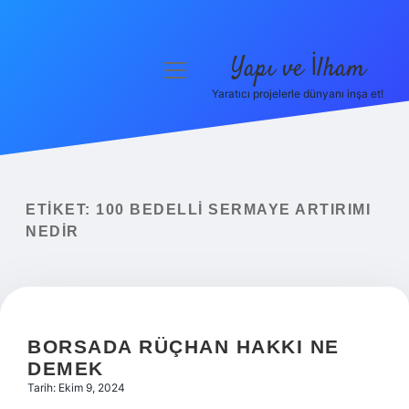
Yapı ve İlham
menüyü
aç
Yaratıcı projelerle dünyanı inşa et!
Anasayfa
Gizlilik Politikası
Yasal Uyarı
ETIKET:
100 BEDELLI SERMAYE ARTIRIMI
NEDIR
Hakkımızda
BORSADA RÜÇHAN HAKKI NE
DEMEK
Tarih: Ekim 9, 2024