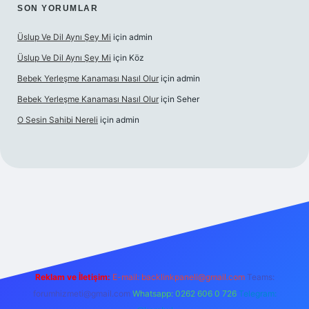
SON YORUMLAR
Üslup Ve Dil Aynı Şey Mi
için
admin
Üslup Ve Dil Aynı Şey Mi
için
Köz
Bebek Yerleşme Kanaması Nasıl Olur
için
admin
Bebek Yerleşme Kanaması Nasıl Olur
için
Seher
O Sesin Sahibi Nereli
için
admin
https://ilbet.casino/
Reklam ve İletişim:
E-mail:
backlinkpaneli@gmail.com
Teams:
forumhizmeti@gmail.com
Whatsapp: 0262 606 0 726
Telegram: