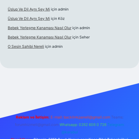
Üslup Ve Dil Aynı Şey Mi
için
admin
Üslup Ve Dil Aynı Şey Mi
için
Köz
Bebek Yerleşme Kanaması Nasıl Olur
için
admin
Bebek Yerleşme Kanaması Nasıl Olur
için
Seher
O Sesin Sahibi Nereli
için
admin
https://ilbet.casino/
Reklam ve İletişim:
E-mail:
backlinkpaneli@gmail.com
Teams:
forumhizmeti@gmail.com
Whatsapp: 0262 606 0 726
Telegram:
@karabul