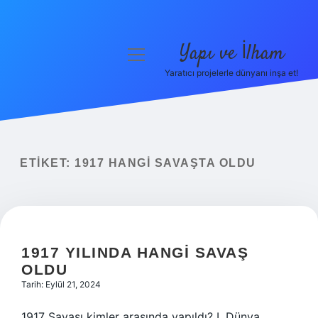
Yapı ve İlham
menüyü
aç
Yaratıcı projelerle dünyanı inşa et!
Anasayfa
Gizlilik Politikası
Yasal Uyarı
ETIKET:
1917 HANGI SAVAŞTA OLDU
Hakkımızda
1917 YILINDA HANGI SAVAŞ
OLDU
Tarih: Eylül 21, 2024
1917 Savaşı kimler arasında yapıldı? I. Dünya