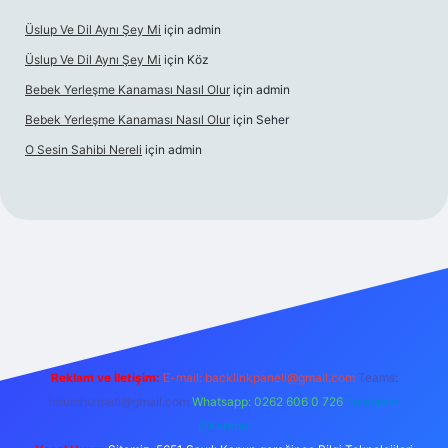
Üslup Ve Dil Aynı Şey Mi
için
admin
Üslup Ve Dil Aynı Şey Mi
için
Köz
Bebek Yerleşme Kanaması Nasıl Olur
için
admin
Bebek Yerleşme Kanaması Nasıl Olur
için
Seher
O Sesin Sahibi Nereli
için
admin
https://ilbet.casino/
Reklam ve İletişim:
E-mail:
backlinkpaneli@gmail.com
Teams:
forumhizmeti@gmail.com
Whatsapp: 0262 606 0 726
Telegram:
@karabul