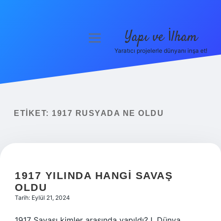
Yapı ve İlham
menüyü
aç
Yaratıcı projelerle dünyanı inşa et!
Anasayfa
Gizlilik Politikası
Yasal Uyarı
ETIKET:
1917 RUSYADA NE OLDU
Hakkımızda
1917 YILINDA HANGI SAVAŞ
OLDU
Tarih: Eylül 21, 2024
1917 Savaşı kimler arasında yapıldı? I. Dünya