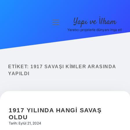
Yapı ve İlham
menüyü
aç
Yaratıcı projelerle dünyanı inşa et!
Anasayfa
Gizlilik Politikası
Yasal Uyarı
ETIKET:
1917 SAVAŞI KIMLER ARASINDA
YAPILDI
Hakkımızda
1917 YILINDA HANGI SAVAŞ
OLDU
Tarih: Eylül 21, 2024