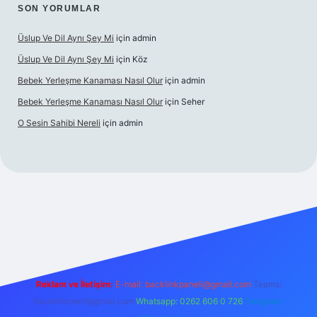
SON YORUMLAR
Üslup Ve Dil Aynı Şey Mi
için
admin
Üslup Ve Dil Aynı Şey Mi
için
Köz
Bebek Yerleşme Kanaması Nasıl Olur
için
admin
Bebek Yerleşme Kanaması Nasıl Olur
için
Seher
O Sesin Sahibi Nereli
için
admin
https://ilbet.casino/
Reklam ve İletişim:
E-mail:
backlinkpaneli@gmail.com
Teams:
forumhizmeti@gmail.com
Whatsapp: 0262 606 0 726
Telegram: