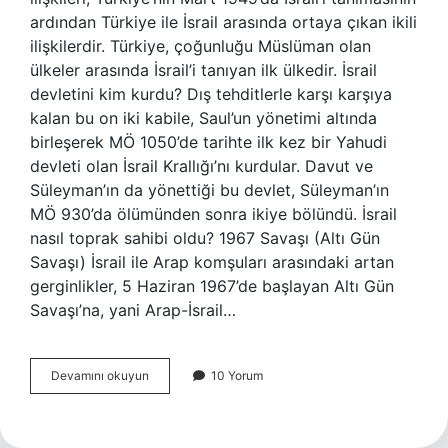
ardından Türkiye ile İsrail arasında ortaya çıkan ikili
ilişkilerdir. Türkiye, çoğunluğu Müslüman olan
ülkeler arasında İsrail’i tanıyan ilk ülkedir. İsrail
devletini kim kurdu? Dış tehditlerle karşı karşıya
kalan bu on iki kabile, Saul’un yönetimi altında
birleşerek MÖ 1050’de tarihte ilk kez bir Yahudi
devleti olan İsrail Krallığı’nı kurdular. Davut ve
Süleyman’ın da yönettiği bu devlet, Süleyman’ın
MÖ 930’da ölümünden sonra ikiye bölündü. İsrail
nasıl toprak sahibi oldu? 1967 Savaşı (Altı Gün
Savaşı) İsrail ile Arap komşuları arasındaki artan
gerginlikler, 5 Haziran 1967’de başlayan Altı Gün
Savaşı’na, yani Arap-İsrail…
İSrail
Devamını okuyun
10 Yorum
Ne
Zaman
Kabul
Edildi