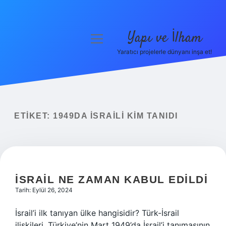
Yapı ve İlham
menüyü
aç
Yaratıcı projelerle dünyanı inşa et!
Anasayfa
Gizlilik Politikası
Yasal Uyarı
ETIKET:
1949DA İSRAILI KIM TANIDI
Hakkımızda
İSRAIL NE ZAMAN KABUL EDILDI
Tarih: Eylül 26, 2024
İsrail’i ilk tanıyan ülke hangisidir? Türk-İsrail
ilişkileri, Türkiye’nin Mart 1949’da İsrail’i tanımasının