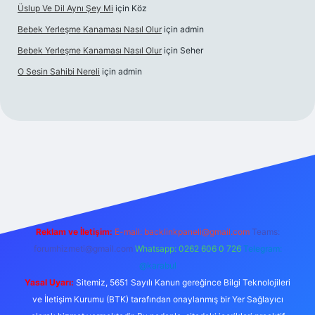
Üslup Ve Dil Aynı Şey Mi
için
Köz
Bebek Yerleşme Kanaması Nasıl Olur
için
admin
Bebek Yerleşme Kanaması Nasıl Olur
için
Seher
O Sesin Sahibi Nereli
için
admin
https://ilbet.casino/
Reklam ve İletişim:
E-mail:
backlinkpaneli@gmail.com
Teams:
forumhizmeti@gmail.com
Whatsapp: 0262 606 0 726
Telegram:
@karabul
Yasal Uyarı:
Sitemiz, 5651 Sayılı Kanun gereğince Bilgi Teknolojileri
ve İletişim Kurumu (BTK) tarafından onaylanmış bir Yer Sağlayıcı