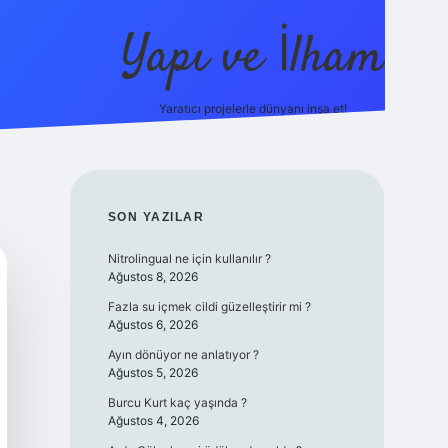
Yapı ve İlham
Yaratıcı projelerle dünyanı inşa et!
https://il
SIDEBAR
SON YAZILAR
Nitrolingual ne için kullanılır ?
Ağustos 8, 2026
Fazla su içmek cildi güzelleştirir mi ?
Ağustos 6, 2026
Ayın dönüyor ne anlatıyor ?
Ağustos 5, 2026
Burcu Kurt kaç yaşında ?
Ağustos 4, 2026