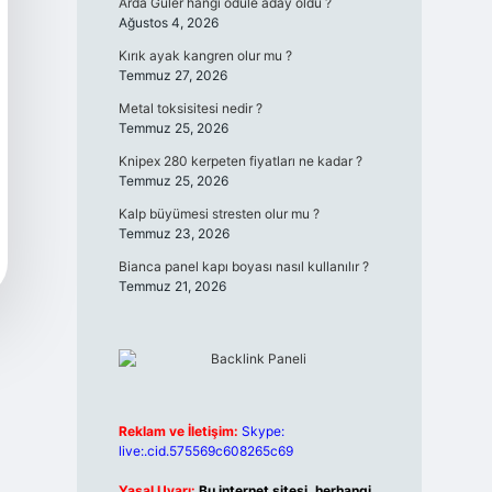
Arda Güler hangi ödüle aday oldu ?
Ağustos 4, 2026
Kırık ayak kangren olur mu ?
Temmuz 27, 2026
Metal toksisitesi nedir ?
Temmuz 25, 2026
Knipex 280 kerpeten fiyatları ne kadar ?
Temmuz 25, 2026
Kalp büyümesi stresten olur mu ?
Temmuz 23, 2026
Bianca panel kapı boyası nasıl kullanılır ?
Temmuz 21, 2026
Reklam ve İletişim:
Skype:
live:.cid.575569c608265c69
Yasal Uyarı:
Bu internet sitesi, herhangi