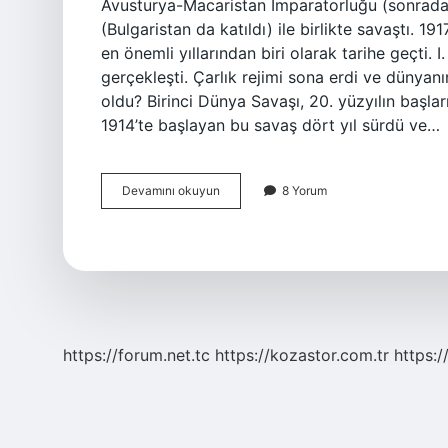
Avusturya-Macaristan İmparatorluğu (sonradan 
(Bulgaristan da katıldı) ile birlikte savaştı. 1
en önemli yıllarından biri olarak tarihe geçti.
gerçekleşti. Çarlık rejimi sona erdi ve dünyan
oldu? Birinci Dünya Savaşı, 20. yüzyılın başla
1914’te başlayan bu savaş dört yıl sürdü ve…
1917
Devamını okuyun
8 Yorum
Yılında
Hangi
Savaş
Oldu
https://forum.net.tc
https://kozastor.com.tr
https:/