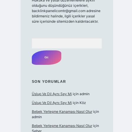
Hukuka ve yasal düzenlemelere aykırı
olduğunu düşündüğünüz içerikleri,
backlinkpanelicomtr@gmail.com
adresine
bildirmeniz halinde, ilgili içerikler yasal
süre içerisinde sitemizden kaldırılacaktır.
Arama
SON YORUMLAR
Üslup Ve Dil Aynı Şey Mi
için
admin
Üslup Ve Dil Aynı Şey Mi
için
Köz
Bebek Yerleşme Kanaması Nasıl Olur
için
admin
Bebek Yerleşme Kanaması Nasıl Olur
için
Seher