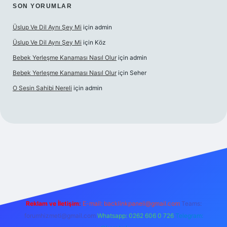
SON YORUMLAR
Üslup Ve Dil Aynı Şey Mi
için
admin
Üslup Ve Dil Aynı Şey Mi
için
Köz
Bebek Yerleşme Kanaması Nasıl Olur
için
admin
Bebek Yerleşme Kanaması Nasıl Olur
için
Seher
O Sesin Sahibi Nereli
için
admin
https://ilbet.casino/
Reklam ve İletişim:
E-mail:
backlinkpaneli@gmail.com
Teams:
forumhizmeti@gmail.com
Whatsapp: 0262 606 0 726
Telegram: