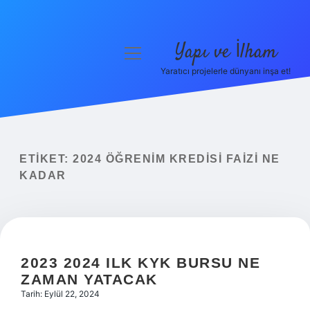
Yapı ve İlham
menüyü
aç
Yaratıcı projelerle dünyanı inşa et!
Anasayfa
Gizlilik Politikası
Yasal Uyarı
ETIKET:
2024 ÖĞRENIM KREDISI FAIZI NE
KADAR
Hakkımızda
2023 2024 ILK KYK BURSU NE
ZAMAN YATACAK
Tarih: Eylül 22, 2024