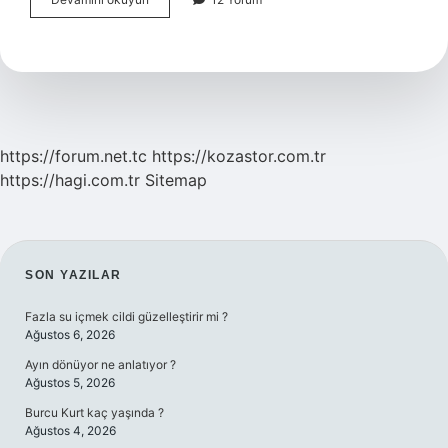
2024
Ilk
Kyk
Bursu
Ne
Zaman
Yatacak
https://forum.net.tc
https://kozastor.com.tr
https://hagi.com.tr
Sitemap
SIDEBAR
SON YAZILAR
Fazla su içmek cildi güzelleştirir mi ?
Ağustos 6, 2026
Ayın dönüyor ne anlatıyor ?
Ağustos 5, 2026
Burcu Kurt kaç yaşında ?
Ağustos 4, 2026