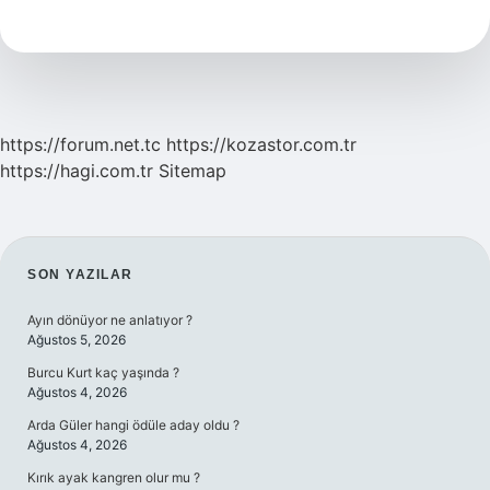
Ilk
Kyk
Bursu
Ne
Zaman
Yatacak
https://forum.net.tc
https://kozastor.com.tr
https://hagi.com.tr
Sitemap
SIDEBAR
SON YAZILAR
Ayın dönüyor ne anlatıyor ?
Ağustos 5, 2026
Burcu Kurt kaç yaşında ?
Ağustos 4, 2026
Arda Güler hangi ödüle aday oldu ?
Ağustos 4, 2026
Kırık ayak kangren olur mu ?