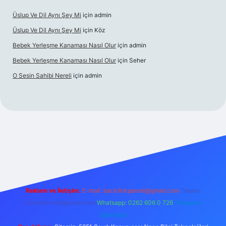
Üslup Ve Dil Aynı Şey Mi
için
admin
Üslup Ve Dil Aynı Şey Mi
için
Köz
Bebek Yerleşme Kanaması Nasıl Olur
için
admin
Bebek Yerleşme Kanaması Nasıl Olur
için
Seher
O Sesin Sahibi Nereli
için
admin
https://ilbet.casino/
Reklam ve İletişim:
E-mail:
backlinkpaneli@gmail.com
Teams:
forumhizmeti@gmail.com
Whatsapp: 0262 606 0 726
Telegram:
@karabul