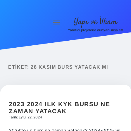
Yapı ve İlham
menüyü
aç
Yaratıcı projelerle dünyanı inşa et!
Anasayfa
Gizlilik Politikası
Yasal Uyarı
ETIKET:
28 KASIM BURS YATACAK MI
Hakkımızda
2023 2024 ILK KYK BURSU NE
ZAMAN YATACAK
Tarih: Eylül 22, 2024
2024’te ilk burs ne zaman yatacak? 2024-2025 yılı