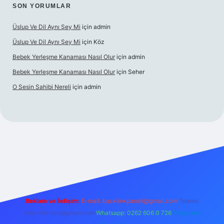
SON YORUMLAR
Üslup Ve Dil Aynı Şey Mi
için
admin
Üslup Ve Dil Aynı Şey Mi
için
Köz
Bebek Yerleşme Kanaması Nasıl Olur
için
admin
Bebek Yerleşme Kanaması Nasıl Olur
için
Seher
O Sesin Sahibi Nereli
için
admin
https://ilbet.casino/
Reklam ve İletişim:
E-mail:
backlinkpaneli@gmail.com
Teams:
forumhizmeti@gmail.com
Whatsapp: 0262 606 0 726
Telegram: