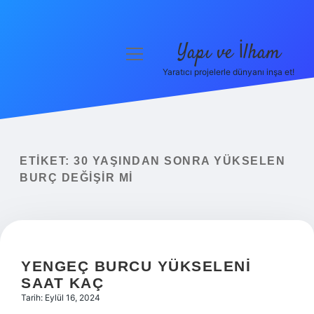
Yapı ve İlham
menüyü
aç
Yaratıcı projelerle dünyanı inşa et!
Anasayfa
Gizlilik Politikası
Yasal Uyarı
ETIKET:
30 YAŞINDAN SONRA YÜKSELEN
BURÇ DEĞIŞIR MI
Hakkımızda
YENGEÇ BURCU YÜKSELENI
SAAT KAÇ
Tarih: Eylül 16, 2024