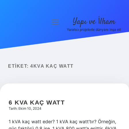
Yapı ve İlham
menüyü
aç
Yaratıcı projelerle dünyanı inşa et!
Anasayfa
Gizlilik Politikası
Yasal Uyarı
ETIKET:
4KVA KAÇ WATT
Hakkımızda
6 KVA KAÇ WATT
Tarih: Ekim 10, 2024
1 kVA kaç watt eder? 1 kVA kaç watt’tır? Örneğin,
güç faktörü 0,8 ise, 1 kVA 800 watt’a eşittir. 6kVA