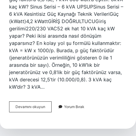
kaç kW? Sinus Serisi – 6 kVA UPSUPSinus Serisi –
6 kVA Kesintisiz Güç Kaynağı Teknik VerileriGüç
(kWatt)4,2 kWattGİRİŞ DOĞRULTUCUGiriş
gerilimi220/230 VAC52 ek hat 10 kVA kaç kW
yapar? Peki ikisi arasında nasıl dönüşüm
yaparsınız? En kolay yol şu formülü kullanmaktır:
kVA = kW x 1000/p. Burada, p güç faktörüdür
(jeneratörünüzün verimliliğini gösteren 0 ile 1
arasında bir sayı). Örneğin, 10 kW’lık bir
jeneratörünüz ve 0,8’lik bir güç faktörünüz varsa,
kVA derecesi 12,5’tir (10.000/0,8). 3 kVA kaç
kW’dir? 3 kVA…
6
Devamını okuyun
Yorum Bırak
Kva
Kaç
Watt