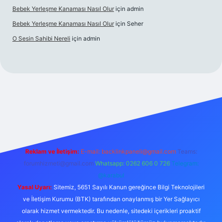
Bebek Yerleşme Kanaması Nasıl Olur
için
admin
Bebek Yerleşme Kanaması Nasıl Olur
için
Seher
O Sesin Sahibi Nereli
için
admin
https://ilbet.casino/
Reklam ve İletişim:
E-mail:
backlinkpaneli@gmail.com
Teams:
forumhizmeti@gmail.com
Whatsapp: 0262 606 0 726
Telegram:
@karabul
Yasal Uyarı:
Sitemiz, 5651 Sayılı Kanun gereğince Bilgi Teknolojileri
ve İletişim Kurumu (BTK) tarafından onaylanmış bir Yer Sağlayıcı
olarak hizmet vermektedir. Bu nedenle, sitedeki içerikleri proaktif