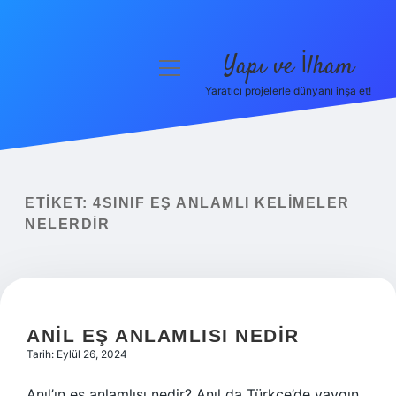
Yapı ve İlham
menüyü
aç
Yaratıcı projelerle dünyanı inşa et!
Anasayfa
Gizlilik Politikası
Yasal Uyarı
ETIKET:
4SINIF EŞ ANLAMLI KELIMELER
NELERDIR
Hakkımızda
ANIL EŞ ANLAMLISI NEDIR
Tarih: Eylül 26, 2024
Anıl’ın eş anlamlısı nedir? Anıl da Türkçe’de yaygın