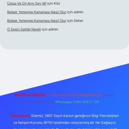
Üslup Ve Dil Aynı Şey Mi
için
Köz
Bebek Yerleşme Kanaması Nasıl Olur
için
admin
Bebek Yerleşme Kanaması Nasıl Olur
için
Seher
O Sesin Sahibi Nereli
için
admin
/
Reklam ve İletişim:
E-mail:
backlinkpaneli@gmail.com
Teams:
forumhizmeti@gmail.com
Whatsapp: 0262 606 0 726
Telegram:
@karabul
Yasal Uyarı:
Sitemiz, 5651 Sayılı Kanun gereğince Bilgi Teknolojileri
ve İletişim Kurumu (BTK) tarafından onaylanmış bir Yer Sağlayıcı