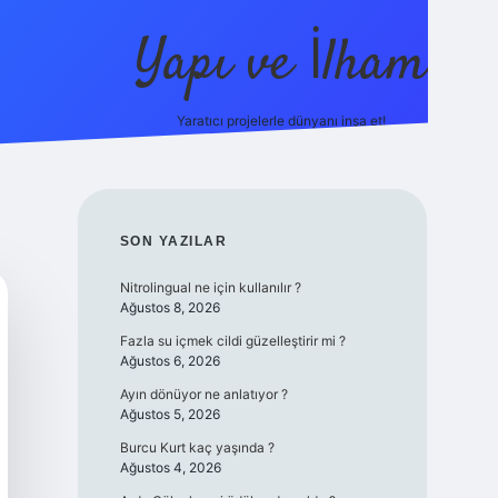
Yapı ve İlham
Yaratıcı projelerle dünyanı inşa et!
https://il
SIDEBAR
SON YAZILAR
Nitrolingual ne için kullanılır ?
Ağustos 8, 2026
Fazla su içmek cildi güzelleştirir mi ?
Ağustos 6, 2026
Ayın dönüyor ne anlatıyor ?
Ağustos 5, 2026
Burcu Kurt kaç yaşında ?
Ağustos 4, 2026