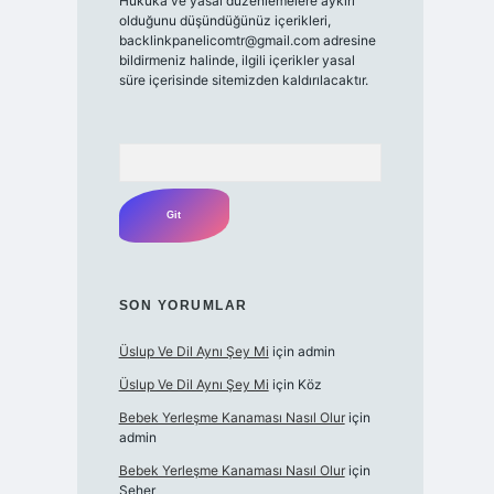
Hukuka ve yasal düzenlemelere aykırı
olduğunu düşündüğünüz içerikleri,
backlinkpanelicomtr@gmail.com
adresine
bildirmeniz halinde, ilgili içerikler yasal
süre içerisinde sitemizden kaldırılacaktır.
Arama
SON YORUMLAR
Üslup Ve Dil Aynı Şey Mi
için
admin
Üslup Ve Dil Aynı Şey Mi
için
Köz
Bebek Yerleşme Kanaması Nasıl Olur
için
admin
Bebek Yerleşme Kanaması Nasıl Olur
için
Seher