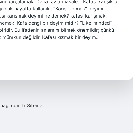
ını parçalamak, Daha fazla makale… Kafası karışık bir
lük hayatta kullanılır. “Karışık olmak” deyimi
fası karışmak deyimi ne demek? kafası karışmak,
memek. Kafa dengi bir deyim midir? “Like-minded”
biridir. Bu ifadenin anlamını bilmek önemlidir; çünkü
k mümkün değildir. Kafası kızmak bir deyim…
/hagi.com.tr
Sitemap