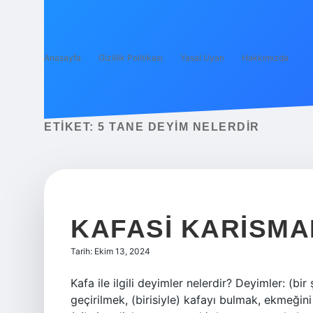
Anasayfa
Gizlilik Politikası
Yasal Uyarı
Hakkımızda
ETIKET:
5 TANE DEYIM NELERDIR
KAFASI KARISMA
Tarih: Ekim 13, 2024
Kafa ile ilgili deyimler nelerdir? Deyimler: (bi
geçirilmek, (birisiyle) kafayı bulmak, ekmeğin