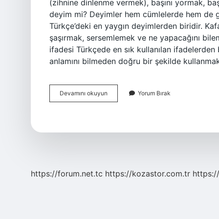
(zihnine dinlenme vermek), başını yormak, baş
deyim mi? Deyimler hem cümlelerde hem de gün
Türkçe’deki en yaygın deyimlerden biridir. Ka
şaşırmak, sersemlemek ve ne yapacağını bile
ifadesi Türkçede en sık kullanılan ifadelerden 
anlamını bilmeden doğru bir şekilde kullanma
Kafasi
Devamını okuyun
Yorum Bırak
Karismak
Deyim
Mi
https://forum.net.tc
https://kozastor.com.tr
https:/