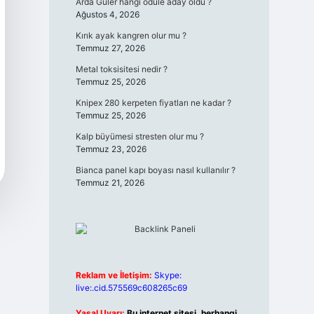
Arda Güler hangi ödüle aday oldu ?
Ağustos 4, 2026
Kırık ayak kangren olur mu ?
Temmuz 27, 2026
Metal toksisitesi nedir ?
Temmuz 25, 2026
Knipex 280 kerpeten fiyatları ne kadar ?
Temmuz 25, 2026
Kalp büyümesi stresten olur mu ?
Temmuz 23, 2026
Bianca panel kapı boyası nasıl kullanılır ?
Temmuz 21, 2026
Reklam ve İletişim:
Skype:
live:.cid.575569c608265c69
Yasal Uyarı:
Bu internet sitesi, herhangi