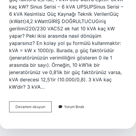
kaç kW? Sinus Serisi – 6 kVA UPSUPSinus Serisi –
6 kVA Kesintisiz Güç Kaynağı Teknik VerileriGüç
(kWatt)4,2 kWattGİRİŞ DOĞRULTUCUGiriş
gerilimi220/230 VAC52 ek hat 10 kVA kaç kW
yapar? Peki ikisi arasında nasıl dönüşüm
yaparsınız? En kolay yol şu formülü kullanmaktır:
kVA = kW x 1000/p. Burada, p güç faktörüdür
(jeneratörünüzün verimliliğini gösteren 0 ile 1
arasında bir sayı). Örneğin, 10 kW’lık bir
jeneratörünüz ve 0,8’lik bir güç faktörünüz varsa,
kVA derecesi 12,5’tir (10.000/0,8). 3 kVA kaç
kW’dir? 3 kVA…
6
Devamını okuyun
Yorum Bırak
Kva
Kaç
Watt