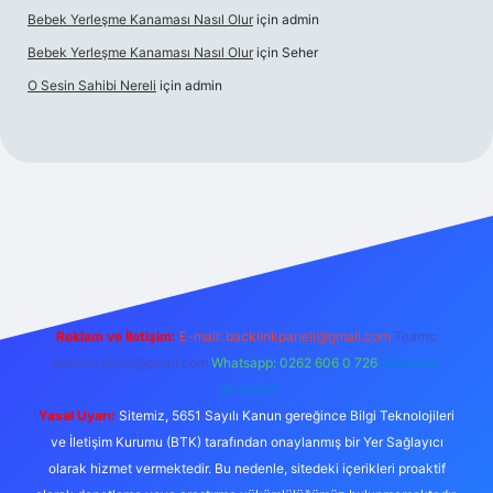
Bebek Yerleşme Kanaması Nasıl Olur
için
admin
Bebek Yerleşme Kanaması Nasıl Olur
için
Seher
O Sesin Sahibi Nereli
için
admin
https://ilbet.casino/
Reklam ve İletişim:
E-mail:
backlinkpaneli@gmail.com
Teams:
forumhizmeti@gmail.com
Whatsapp: 0262 606 0 726
Telegram:
@karabul
Yasal Uyarı:
Sitemiz, 5651 Sayılı Kanun gereğince Bilgi Teknolojileri
ve İletişim Kurumu (BTK) tarafından onaylanmış bir Yer Sağlayıcı
olarak hizmet vermektedir. Bu nedenle, sitedeki içerikleri proaktif