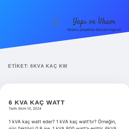
Yapı ve İlham
menüyü
aç
Yaratıcı projelerle dünyanı inşa et!
Anasayfa
Gizlilik Politikası
Yasal Uyarı
ETIKET:
6KVA KAÇ KW
Hakkımızda
6 KVA KAÇ WATT
Tarih: Ekim 10, 2024
1 kVA kaç watt eder? 1 kVA kaç watt’tır? Örneğin,
güç faktörü 0,8 ise, 1 kVA 800 watt’a eşittir. 6kVA