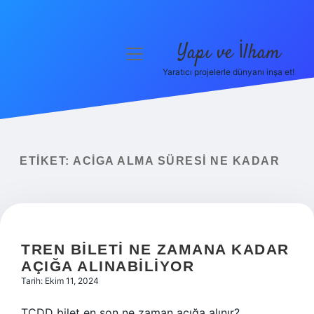
Yapı ve İlham
menüyü
aç
Yaratıcı projelerle dünyanı inşa et!
Anasayfa
Gizlilik Politikası
Yasal Uyarı
ETIKET:
ACIGA ALMA SÜRESI NE KADAR
Hakkımızda
TREN BILETI NE ZAMANA KADAR
AÇIĞA ALINABILIYOR
Tarih: Ekim 11, 2024
TCDD bilet en son ne zaman açığa alınır?