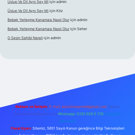
Üslup Ve Dil Aynı Şey Mi
için
admin
Üslup Ve Dil Aynı Şey Mi
için
Köz
Bebek Yerleşme Kanaması Nasıl Olur
için
admin
Bebek Yerleşme Kanaması Nasıl Olur
için
Seher
O Sesin Sahibi Nereli
için
admin
/
Reklam ve İletişim:
E-mail:
backlinkpaneli@gmail.com
Teams:
forumhizmeti@gmail.com
Whatsapp: 0262 606 0 726
Telegram:
@karabul
Yasal Uyarı:
Sitemiz, 5651 Sayılı Kanun gereğince Bilgi Teknolojileri