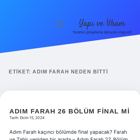
Yapı ve İlham
menüyü
aç
Yaratıcı projelerle dünyanı inşa et!
Anasayfa
Gizlilik Politikası
Yasal Uyarı
ETIKET:
ADIM FARAH NEDEN BITTI
Hakkımızda
ADIM FARAH 26 BÖLÜM FINAL MI
Tarih: Ekim 15, 2024
Adım Farah kaçıncı bölümde final yapacak? Farah
ve Tahir yeniden bir arada – Adım Farah 27. Bölüm