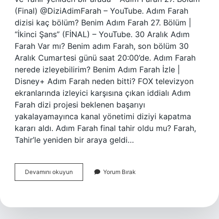
(Final) @DiziAdimFarah – YouTube. Adım Farah
dizisi kaç bölüm? Benim Adım Farah 27. Bölüm |
“İkinci Şans” (FİNAL) – YouTube. 30 Aralık Adım
Farah Var mı? Benim adım Farah, son bölüm 30
Aralık Cumartesi günü saat 20:00’de. Adım Farah
nerede izleyebilirim? Benim Adım Farah İzle |
Disney+ Adım Farah neden bitti? FOX televizyon
ekranlarında izleyici karşısına çıkan iddialı Adım
Farah dizi projesi beklenen başarıyı
yakalayamayınca kanal yönetimi diziyi kapatma
kararı aldı. Adım Farah final tahir oldu mu? Farah,
Tahir’le yeniden bir araya geldi…
Adım
Devamını okuyun
Yorum Bırak
Farah
26
Bölüm
Final
Mi