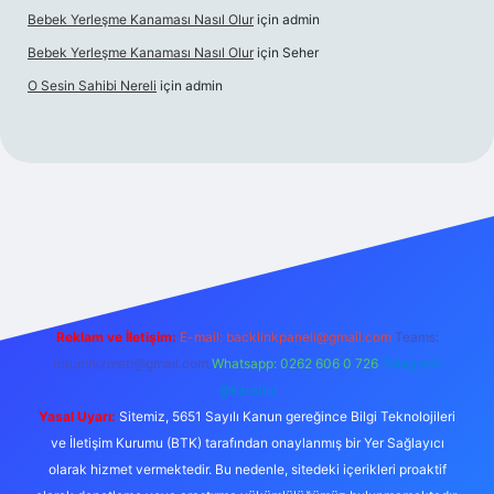
Bebek Yerleşme Kanaması Nasıl Olur
için
admin
Bebek Yerleşme Kanaması Nasıl Olur
için
Seher
O Sesin Sahibi Nereli
için
admin
https://ilbet.casino/
Reklam ve İletişim:
E-mail:
backlinkpaneli@gmail.com
Teams:
forumhizmeti@gmail.com
Whatsapp: 0262 606 0 726
Telegram:
@karabul
Yasal Uyarı:
Sitemiz, 5651 Sayılı Kanun gereğince Bilgi Teknolojileri
ve İletişim Kurumu (BTK) tarafından onaylanmış bir Yer Sağlayıcı
olarak hizmet vermektedir. Bu nedenle, sitedeki içerikleri proaktif