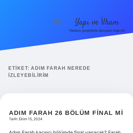
Yapı ve İlham
menüyü
aç
Yaratıcı projelerle dünyanı inşa et!
Anasayfa
Gizlilik Politikası
Yasal Uyarı
ETIKET:
ADIM FARAH NEREDE
IZLEYEBILIRIM
Hakkımızda
ADIM FARAH 26 BÖLÜM FINAL MI
Tarih: Ekim 15, 2024
Adım Farah kaçıncı bölümde final yapacak? Farah