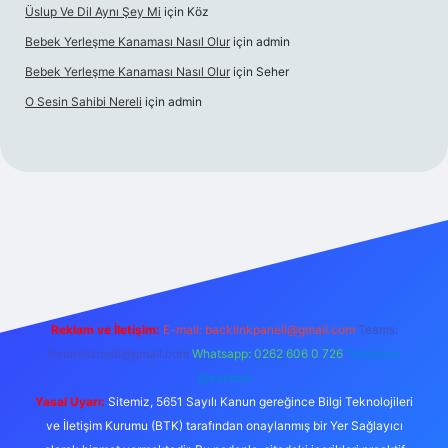
Üslup Ve Dil Aynı Şey Mi
için
Köz
Bebek Yerleşme Kanaması Nasıl Olur
için
admin
Bebek Yerleşme Kanaması Nasıl Olur
için
Seher
O Sesin Sahibi Nereli
için
admin
https://ilbet.casino/
Reklam ve İletişim:
E-mail:
backlinkpaneli@gmail.com
Teams:
forumhizmeti@gmail.com
Whatsapp: 0262 606 0 726
Telegram:
@karabul
Yasal Uyarı:
Sitemiz, 5651 Sayılı Kanun gereğince Bilgi Teknolojileri
ve İletişim Kurumu (BTK) tarafından onaylanmış bir Yer Sağlayıcı