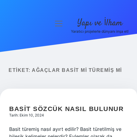
Yapı ve İlham
menüyü
aç
Yaratıcı projelerle dünyanı inşa et!
Anasayfa
Gizlilik Politikası
Yasal Uyarı
ETIKET:
AĞAÇLAR BASIT MI TÜREMIŞ MI
Hakkımızda
BASIT SÖZCÜK NASIL BULUNUR
Tarih: Ekim 10, 2024
Basit türemiş nasıl ayırt edilir? Basit türetilmiş ve
bileşik kelimeler nelerdir? Eylemler olarak da