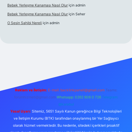
Bebek Yerleşme Kanaması Nasıl Olur
için
admin
Bebek Yerleşme Kanaması Nasıl Olur
için
Seher
O Sesin Sahibi Nereli
için
admin
https://ilbet.casino/
Reklam ve İletişim:
E-mail:
backlinkpaneli@gmail.com
Teams:
forumhizmeti@gmail.com
Whatsapp: 0262 606 0 726
Telegram:
@karabul
Yasal Uyarı:
Sitemiz, 5651 Sayılı Kanun gereğince Bilgi Teknolojileri
ve İletişim Kurumu (BTK) tarafından onaylanmış bir Yer Sağlayıcı
olarak hizmet vermektedir. Bu nedenle, sitedeki içerikleri proaktif