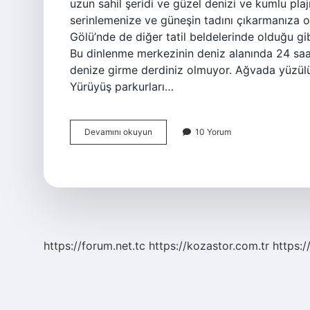
uzun sahil şeridi ve güzel denizi ve kumlu plaj
serinlemenize ve güneşin tadını çıkarmanıza ol
Gölü’nde de diğer tatil beldelerinde olduğu gi
Bu dinlenme merkezinin deniz alanında 24 saa
denize girme derdiniz olmuyor. Ağvada yüzülür 
Yürüyüş parkurları…
Ağva
Devamını okuyun
10 Yorum
Denizi
Dalgalı
Mı
https://forum.net.tc
https://kozastor.com.tr
https:/