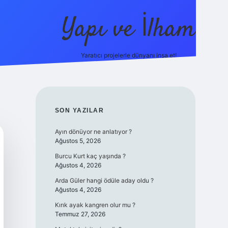
Yapı ve İlham
Yaratıcı projelerle dünyanı inşa et!
https://ilbet.casino/
SIDEBAR
SON YAZILAR
Ayın dönüyor ne anlatıyor ?
Ağustos 5, 2026
Burcu Kurt kaç yaşında ?
Ağustos 4, 2026
Arda Güler hangi ödüle aday oldu ?
Ağustos 4, 2026
Kırık ayak kangren olur mu ?
Temmuz 27, 2026