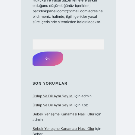
Hukuka ve yasal düzenlemelere aykırı
olduğunu düşündüğünüz içerikleri,
backlinkpanelicomtr@gmail.com
adresine
bildirmeniz halinde, ilgili içerikler yasal
süre içerisinde sitemizden kaldırılacaktır.
Arama
SON YORUMLAR
Üslup Ve Dil Aynı Şey Mi
için
admin
Üslup Ve Dil Aynı Şey Mi
için
Köz
Bebek Yerleşme Kanaması Nasıl Olur
için
admin
Bebek Yerleşme Kanaması Nasıl Olur
için
Seher