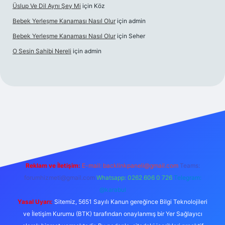
Üslup Ve Dil Aynı Şey Mi
için
Köz
Bebek Yerleşme Kanaması Nasıl Olur
için
admin
Bebek Yerleşme Kanaması Nasıl Olur
için
Seher
O Sesin Sahibi Nereli
için
admin
https://ilbet.casino/
Reklam ve İletişim:
E-mail:
backlinkpaneli@gmail.com
Teams:
forumhizmeti@gmail.com
Whatsapp: 0262 606 0 726
Telegram:
@karabul
Yasal Uyarı:
Sitemiz, 5651 Sayılı Kanun gereğince Bilgi Teknolojileri
ve İletişim Kurumu (BTK) tarafından onaylanmış bir Yer Sağlayıcı