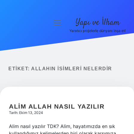
Yapı ve İlham
menüyü
aç
Yaratıcı projelerle dünyanı inşa et!
Anasayfa
Gizlilik Politikası
Yasal Uyarı
ETIKET:
ALLAHIN ISIMLERI NELERDIR
Hakkımızda
ALIM ALLAH NASIL YAZILIR
Tarih: Ekim 13, 2024
Alim nasıl yazılır TDK? Alim, hayatımızda en sık
kullandığımız kelimelerden biri olarak karşımıza