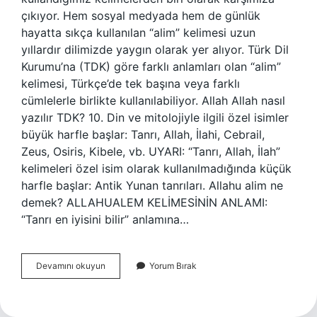
çıkıyor. Hem sosyal medyada hem de günlük
hayatta sıkça kullanılan “alim” kelimesi uzun
yıllardır dilimizde yaygın olarak yer alıyor. Türk Dil
Kurumu’na (TDK) göre farklı anlamları olan “alim”
kelimesi, Türkçe’de tek başına veya farklı
cümlelerle birlikte kullanılabiliyor. Allah Allah nasıl
yazılır TDK? 10. Din ve mitolojiyle ilgili özel isimler
büyük harfle başlar: Tanrı, Allah, İlahi, Cebrail,
Zeus, Osiris, Kibele, vb. UYARI: “Tanrı, Allah, İlah”
kelimeleri özel isim olarak kullanılmadığında küçük
harfle başlar: Antik Yunan tanrıları. Allahu alim ne
demek? ALLAHUALEM KELİMESİNİN ANLAMI:
“Tanrı en iyisini bilir” anlamına…
Alim
Devamını okuyun
Yorum Bırak
Allah
Nasıl
Yazılır