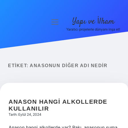
Yapı ve İlham
menüyü
aç
Yaratıcı projelerle dünyanı inşa et!
Anasayfa
Gizlilik Politikası
Yasal Uyarı
ETIKET:
ANASONUN DIĞER ADI NEDIR
Hakkımızda
ANASON HANGI ALKOLLERDE
KULLANILIR
Tarih: Eylül 24, 2024
Anason hangi alkollerde var? Rakı, anasonun suma