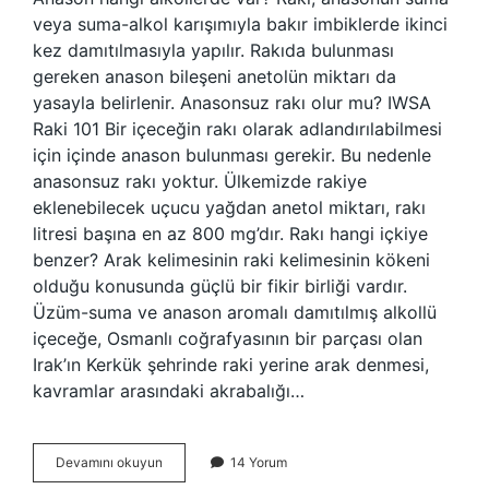
veya suma-alkol karışımıyla bakır imbiklerde ikinci
kez damıtılmasıyla yapılır. Rakıda bulunması
gereken anason bileşeni anetolün miktarı da
yasayla belirlenir. Anasonsuz rakı olur mu? IWSA
Raki 101 Bir içeceğin rakı olarak adlandırılabilmesi
için içinde anason bulunması gerekir. Bu nedenle
anasonsuz rakı yoktur. Ülkemizde rakiye
eklenebilecek uçucu yağdan anetol miktarı, rakı
litresi başına en az 800 mg’dır. Rakı hangi içkiye
benzer? Arak kelimesinin raki kelimesinin kökeni
olduğu konusunda güçlü bir fikir birliği vardır.
Üzüm-suma ve anason aromalı damıtılmış alkollü
içeceğe, Osmanlı coğrafyasının bir parçası olan
Irak’ın Kerkük şehrinde raki yerine arak denmesi,
kavramlar arasındaki akrabalığı…
Anason
Devamını okuyun
14 Yorum
Hangi