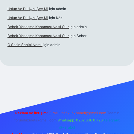
Üslup Ve Dil Aynı Şey Mi
için
admin
Üslup Ve Dil Aynı Şey Mi
için
Köz
Bebek Yerleşme Kanaması Nasıl Olur
için
admin
Bebek Yerleşme Kanaması Nasıl Olur
için
Seher
O Sesin Sahibi Nereli
için
admin
/
Reklam ve İletişim:
E-mail:
backlinkpaneli@gmail.com
Teams:
forumhizmeti@gmail.com
Whatsapp: 0262 606 0 726
Telegram:
@karabul