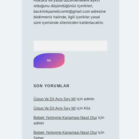
Hukuka ve yasal düzenlemelere aykırı
olduğunu düşündüğünüz içerikleri,
backlinkpanelicomtr@gmail.com
adresine
bildirmeniz halinde, ilgili içerikler yasal
süre içerisinde sitemizden kaldırılacaktır.
Arama
SON YORUMLAR
Üslup Ve Dil Aynı Şey Mi
için
admin
Üslup Ve Dil Aynı Şey Mi
için
Köz
Bebek Yerleşme Kanaması Nasıl Olur
için
admin
Bebek Yerleşme Kanaması Nasıl Olur
için
Seher