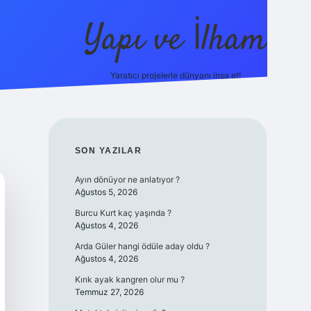
Yapı ve İlham
Yaratıcı projelerle dünyanı inşa et!
https://il
SIDEBAR
SON YAZILAR
Ayın dönüyor ne anlatıyor ?
Ağustos 5, 2026
Burcu Kurt kaç yaşında ?
Ağustos 4, 2026
Arda Güler hangi ödüle aday oldu ?
Ağustos 4, 2026
Kırık ayak kangren olur mu ?
Temmuz 27, 2026