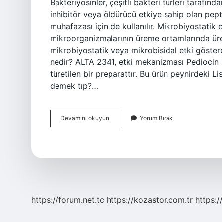
Bakteriyosinler, çeşitli bakteri türleri tarafı
inhibitör veya öldürücü etkiye sahip olan pepti
muhafazası için de kullanılır. Mikrobiyostatik e
mikroorganizmalarının üreme ortamlarında üre
mikrobiyostatik veya mikrobisidal etki göster
nedir? ALTA 2341, etki mekanizması Pediocin 
türetilen bir preparattır. Bu ürün peynirdeki Lis
demek tıp?…
Bakteriyosin
Devamını okuyun
Yorum Bırak
Etki
Ne
Demek
https://forum.net.tc
https://kozastor.com.tr
https:/