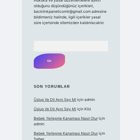
Hukuka ve yasal düzenlemelere aykırı
olduğunu düşündüğünüz içerikleri,
backlinkpanelicomtr@gmail.com
adresine
bildirmeniz halinde, ilgili içerikler yasal
süre içerisinde sitemizden kaldırılacaktır.
Arama
SON YORUMLAR
Üslup Ve Dil Aynı Şey Mi
için
admin
Üslup Ve Dil Aynı Şey Mi
için
Köz
Bebek Yerleşme Kanaması Nasıl Olur
için
admin
Bebek Yerleşme Kanaması Nasıl Olur
için
Seher