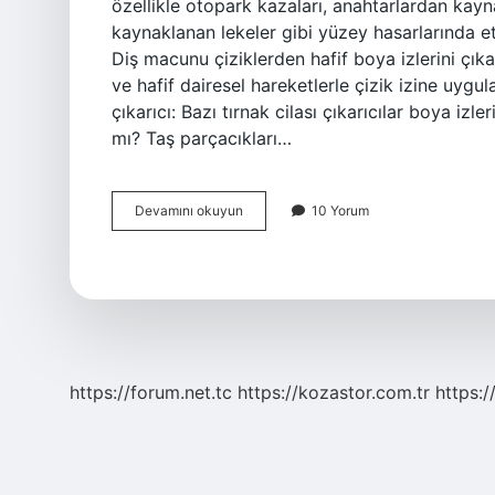
özellikle otopark kazaları, anahtarlardan kay
kaynaklanan lekeler gibi yüzey hasarlarında etk
Diş macunu çiziklerden hafif boya izlerini çı
ve hafif dairesel hareketlerle çizik izine uygula
çıkarıcı: Bazı tırnak cilası çıkarıcılar boya izler
mı? Taş parçacıkları…
Pasta
Devamını okuyun
10 Yorum
Cila
Sürtme
Izini
Çıkarır
Mı
https://forum.net.tc
https://kozastor.com.tr
https:/