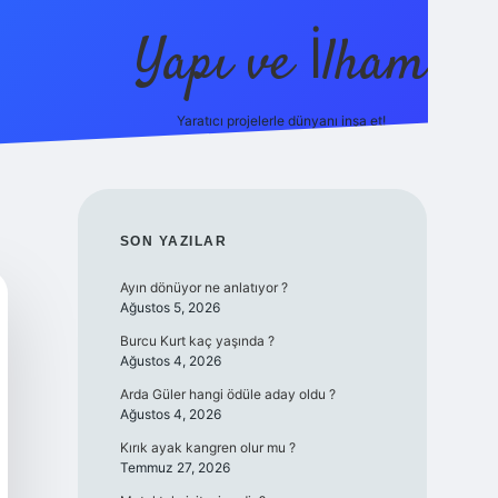
Yapı ve İlham
Yaratıcı projelerle dünyanı inşa et!
https://il
SIDEBAR
SON YAZILAR
Ayın dönüyor ne anlatıyor ?
Ağustos 5, 2026
Burcu Kurt kaç yaşında ?
Ağustos 4, 2026
Arda Güler hangi ödüle aday oldu ?
Ağustos 4, 2026
Kırık ayak kangren olur mu ?
Temmuz 27, 2026