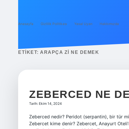
Anasayfa
Gizlilik Politikası
Yasal Uyarı
Hakkımızda
ETIKET:
ARAPÇA ZI NE DEMEK
ZEBERCED NE D
Tarih: Ekim 14, 2024
Zeberced nedir? Peridot (serpantin), bir tür min
Zebercet kime denir? Zebercet, Anayurt Oteli