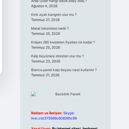
Arda Güler hangi ödüle aday oldu ?
Ağustos 4, 2026
Kırık ayak kangren olur mu ?
Temmuz 27, 2026
Metal toksisitesi nedir ?
Temmuz 25, 2026
Knipex 280 kerpeten fiyatları ne kadar ?
Temmuz 25, 2026
Kalp büyümesi stresten olur mu ?
Temmuz 23, 2026
Bianca panel kapı boyası nasıl kullanılır ?
Temmuz 21, 2026
Reklam ve İletişim:
Skype:
live:.cid.575569c608265c69
Yasal Uyarı:
Bu internet sitesi, herhangi