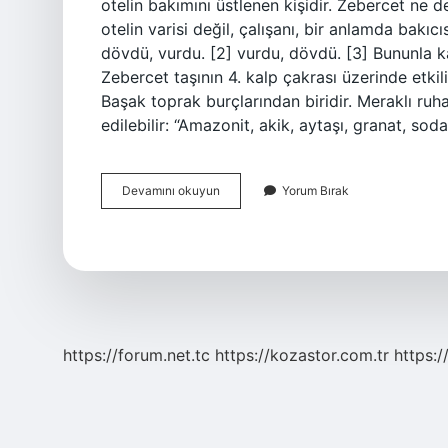
otelin bakımını üstlenen kişidir. Zebercet ne
otelin varisi değil, çalışanı, bir anlamda bak
dövdü, vurdu. [2] vurdu, dövdü. [3] Bununla ka
Zebercet taşının 4. kalp çakrası üzerinde etki
Başak toprak burçlarından biridir. Meraklı ruha
edilebilir: “Amazonit, akik, aytaşı, granat, soda
Zeberced
Devamını okuyun
Yorum Bırak
Ne
Demek
https://forum.net.tc
https://kozastor.com.tr
https:/