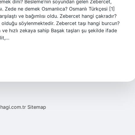
 demek dini? Besleme’nin soyundan gelen Zebercet,
ıcısı. Zede ne demek Osmanlıca? Osmanlı Türkçesi [1]
rşılaştı ve bağımlısı oldu. Zebercet hangi çakradır?
li olduğu söylenmektedir. Zebercet taşı hangi burcun?
 ve hızlı zekaya sahip Başak taşları şu şekilde ifade
lit,…
/hagi.com.tr
Sitemap