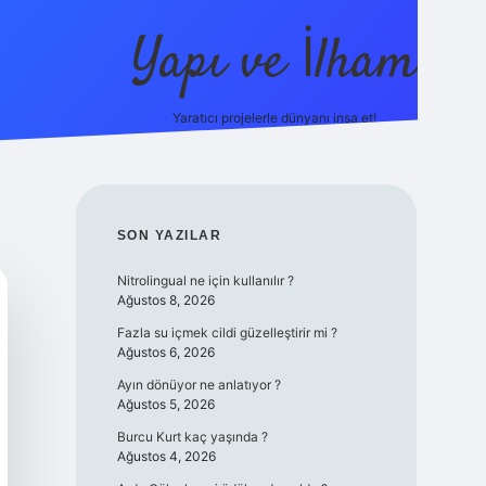
Yapı ve İlham
Yaratıcı projelerle dünyanı inşa et!
https://ilbet.casino/
SIDEBAR
SON YAZILAR
Nitrolingual ne için kullanılır ?
Ağustos 8, 2026
Fazla su içmek cildi güzelleştirir mi ?
Ağustos 6, 2026
Ayın dönüyor ne anlatıyor ?
Ağustos 5, 2026
Burcu Kurt kaç yaşında ?
Ağustos 4, 2026