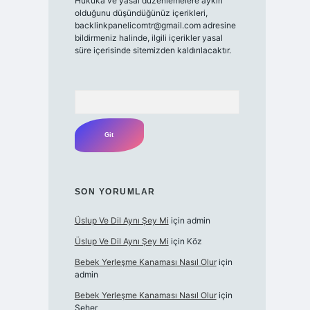
Hukuka ve yasal düzenlemelere aykırı
olduğunu düşündüğünüz içerikleri,
backlinkpanelicomtr@gmail.com
adresine
bildirmeniz halinde, ilgili içerikler yasal
süre içerisinde sitemizden kaldırılacaktır.
Arama
SON YORUMLAR
Üslup Ve Dil Aynı Şey Mi
için
admin
Üslup Ve Dil Aynı Şey Mi
için
Köz
Bebek Yerleşme Kanaması Nasıl Olur
için
admin
Bebek Yerleşme Kanaması Nasıl Olur
için
Seher