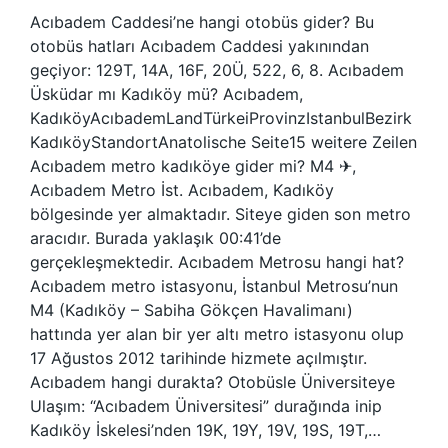
Acıbadem Caddesi’ne hangi otobüs gider? Bu
otobüs hatları Acıbadem Caddesi yakınından
geçiyor: 129T, 14A, 16F, 20Ü, 522, 6, 8. Acıbadem
Üsküdar mı Kadıköy mü? Acıbadem,
KadıköyAcıbademLandTürkeiProvinzIstanbulBezirk
KadıköyStandortAnatolische Seite15 weitere Zeilen
Acıbadem metro kadıköye gider mi? M4 ✈,
Acıbadem Metro İst. Acıbadem, Kadıköy
bölgesinde yer almaktadır. Siteye giden son metro
aracıdır. Burada yaklaşık 00:41’de
gerçekleşmektedir. Acıbadem Metrosu hangi hat?
Acıbadem metro istasyonu, İstanbul Metrosu’nun
M4 (Kadıköy – Sabiha Gökçen Havalimanı)
hattında yer alan bir yer altı metro istasyonu olup
17 Ağustos 2012 tarihinde hizmete açılmıştır.
Acıbadem hangi durakta? Otobüsle Üniversiteye
Ulaşım: “Acıbadem Üniversitesi” durağında inip
Kadıköy İskelesi’nden 19K, 19Y, 19V, 19S, 19T,…