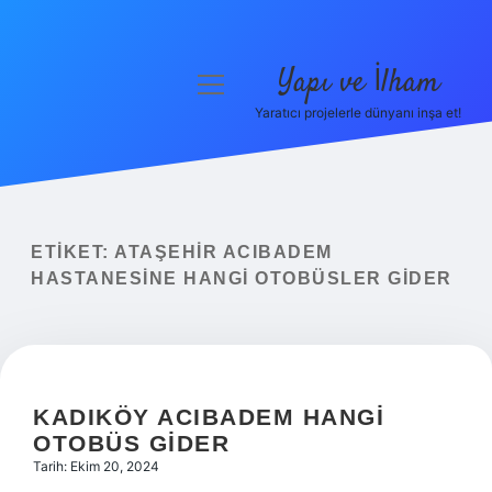
Yapı ve İlham
menüyü
aç
Yaratıcı projelerle dünyanı inşa et!
Anasayfa
Gizlilik Politikası
Yasal Uyarı
ETIKET:
ATAŞEHIR ACIBADEM
HASTANESINE HANGI OTOBÜSLER GIDER
Hakkımızda
KADIKÖY ACIBADEM HANGI
OTOBÜS GIDER
Tarih: Ekim 20, 2024