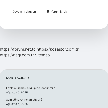
Kadıköy
Devamını okuyun
Yorum Bırak
Acıbadem
Hangi
Otobüs
Gider
https://forum.net.tc
https://kozastor.com.tr
https://hagi.com.tr
Sitemap
SIDEBAR
SON YAZILAR
Fazla su içmek cildi güzelleştirir mi ?
Ağustos 6, 2026
Ayın dönüyor ne anlatıyor ?
Ağustos 5, 2026