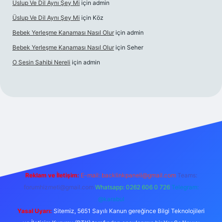
Üslup Ve Dil Aynı Şey Mi
için
admin
Üslup Ve Dil Aynı Şey Mi
için
Köz
Bebek Yerleşme Kanaması Nasıl Olur
için
admin
Bebek Yerleşme Kanaması Nasıl Olur
için
Seher
O Sesin Sahibi Nereli
için
admin
https://ilbet.casino/
Reklam ve İletişim:
E-mail:
backlinkpaneli@gmail.com
Teams:
forumhizmeti@gmail.com
Whatsapp: 0262 606 0 726
Telegram:
@karabul
Yasal Uyarı:
Sitemiz, 5651 Sayılı Kanun gereğince Bilgi Teknolojileri