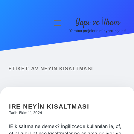
Yapı ve İlham
menüyü
aç
Yaratıcı projelerle dünyanı inşa et!
Anasayfa
Gizlilik Politikası
Yasal Uyarı
ETIKET:
AV NEYIN KISALTMASI
Hakkımızda
IRE NEYIN KISALTMASI
Tarih: Ekim 11, 2024
IE kısaltma ne demek? İngilizcede kullanılan ie, cf,
et al gibi Latince kısaltmalar ne anlama geliyor ve