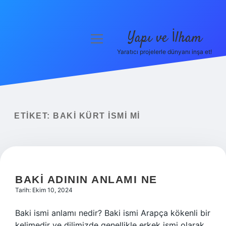
Yapı ve İlham
menüyü
aç
Yaratıcı projelerle dünyanı inşa et!
Anasayfa
Gizlilik Politikası
Yasal Uyarı
ETIKET:
BAKI KÜRT ISMI MI
Hakkımızda
BAKI ADININ ANLAMI NE
Tarih: Ekim 10, 2024
Baki ismi anlamı nedir? Baki ismi Arapça kökenli bir
kelimedir ve dilimizde genellikle erkek ismi olarak