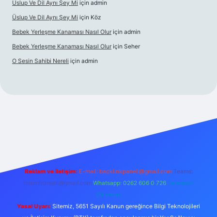
Üslup Ve Dil Aynı Şey Mi
için
admin
Üslup Ve Dil Aynı Şey Mi
için
Köz
Bebek Yerleşme Kanaması Nasıl Olur
için
admin
Bebek Yerleşme Kanaması Nasıl Olur
için
Seher
O Sesin Sahibi Nereli
için
admin
ttps://ilbet.casino/
Reklam ve İletişim:
E-mail:
backlinkpaneli@gmail.com
Teams:
forumhizmeti@gmail.com
Whatsapp: 0262 606 0 726
Telegram:
@karabul
Yasal Uyarı:
Sitemiz, 5651 Sayılı Kanun gereğince Bilgi Teknolojileri