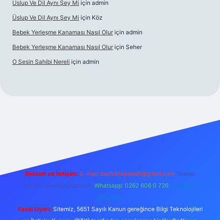
Üslup Ve Dil Aynı Şey Mi
için
admin
Üslup Ve Dil Aynı Şey Mi
için
Köz
Bebek Yerleşme Kanaması Nasıl Olur
için
admin
Bebek Yerleşme Kanaması Nasıl Olur
için
Seher
O Sesin Sahibi Nereli
için
admin
https://ilbet.casino/
Reklam ve İletişim:
E-mail:
backlinkpaneli@gmail.com
Teams:
forumhizmeti@gmail.com
Whatsapp: 0262 606 0 726
Telegram:
@karabul
Yasal Uyarı:
Sitemiz, 5651 Sayılı Kanun gereğince Bilgi Teknolojileri