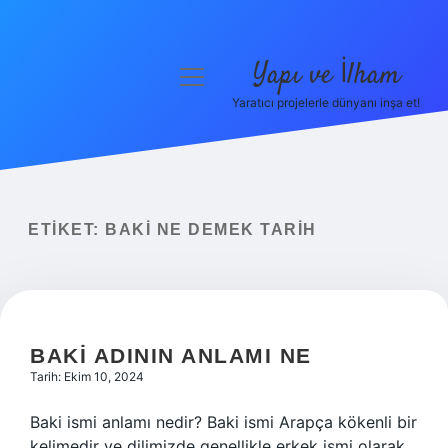
Yapı ve İlham
menüyü
aç
Yaratıcı projelerle dünyanı inşa et!
Anasayfa
Gizlilik Politikası
Yasal Uyarı
ETIKET:
BAKI NE DEMEK TARIH
Hakkımızda
BAKI ADININ ANLAMI NE
Tarih: Ekim 10, 2024
Baki ismi anlamı nedir? Baki ismi Arapça kökenli bir
kelimedir ve dilimizde genellikle erkek ismi olarak