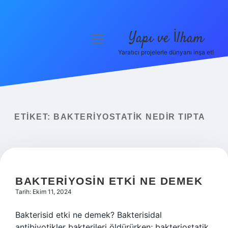
Yapı ve İlham
menüyü
aç
Yaratıcı projelerle dünyanı inşa et!
Anasayfa
Gizlilik Politikası
Yasal Uyarı
ETIKET:
BAKTERIYOSTATIK NEDIR TIPTA
Hakkımızda
BAKTERIYOSIN ETKI NE DEMEK
Tarih: Ekim 11, 2024
Bakterisid etki ne demek? Bakterisidal
antibiyotikler bakterileri öldürürken; bakteriostatik