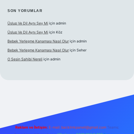
SON YORUMLAR
Üslup Ve Dil Aynı Şey Mi
için
admin
Üslup Ve Dil Aynı Şey Mi
için
Köz
Bebek Yerleşme Kanaması Nasıl Olur
için
admin
Bebek Yerleşme Kanaması Nasıl Olur
için
Seher
O Sesin Sahibi Nereli
için
admin
ttps://ilbet.casino/
Reklam ve İletişim:
E-mail:
backlinkpaneli@gmail.com
Teams: