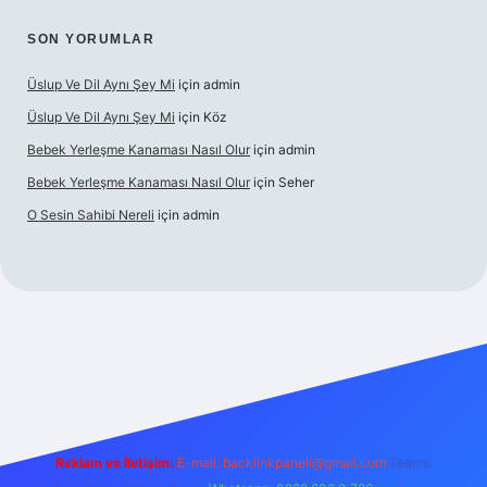
SON YORUMLAR
Üslup Ve Dil Aynı Şey Mi
için
admin
Üslup Ve Dil Aynı Şey Mi
için
Köz
Bebek Yerleşme Kanaması Nasıl Olur
için
admin
Bebek Yerleşme Kanaması Nasıl Olur
için
Seher
O Sesin Sahibi Nereli
için
admin
https://ilbet.casino/
Reklam ve İletişim:
E-mail:
backlinkpaneli@gmail.com
Teams: