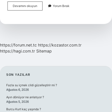
Baldıran
Devamını okuyun
Yorum Bırak
Otu
Nasıl
Tüketilmeli
https://forum.net.tc
https://kozastor.com.tr
https://hagi.com.tr
Sitemap
SIDEBAR
SON YAZILAR
Fazla su içmek cildi güzelleştirir mi ?
Ağustos 6, 2026
Ayın dönüyor ne anlatıyor ?
Ağustos 5, 2026
Burcu Kurt kaç yaşında ?