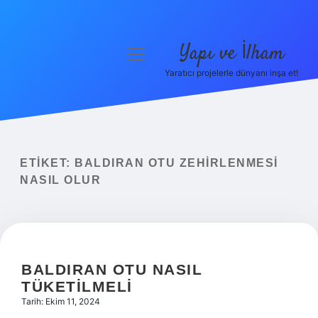
Yapı ve İlham
menüyü
aç
Yaratıcı projelerle dünyanı inşa et!
Anasayfa
Gizlilik Politikası
Yasal Uyarı
ETIKET:
BALDIRAN OTU ZEHIRLENMESI
NASIL OLUR
Hakkımızda
BALDIRAN OTU NASIL
TÜKETILMELI
Tarih: Ekim 11, 2024