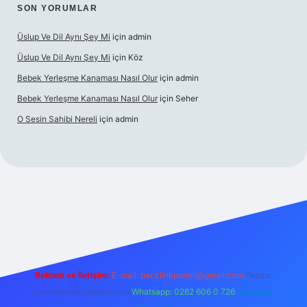
SON YORUMLAR
Üslup Ve Dil Aynı Şey Mi
için
admin
Üslup Ve Dil Aynı Şey Mi
için
Köz
Bebek Yerleşme Kanaması Nasıl Olur
için
admin
Bebek Yerleşme Kanaması Nasıl Olur
için
Seher
O Sesin Sahibi Nereli
için
admin
https://ilbet.casino/
Reklam ve İletişim:
E-mail:
backlinkpaneli@gmail.com
Teams:
forumhizmeti@gmail.com
Whatsapp: 0262 606 0 726
Telegram: