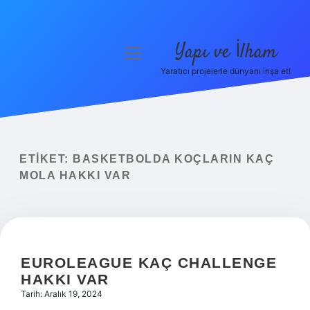
Yapı ve İlham
menüyü
aç
Yaratıcı projelerle dünyanı inşa et!
Anasayfa
Gizlilik Politikası
Yasal Uyarı
ETIKET:
BASKETBOLDA KOÇLARIN KAÇ
MOLA HAKKI VAR
Hakkımızda
EUROLEAGUE KAÇ CHALLENGE
HAKKI VAR
Tarih: Aralık 19, 2024