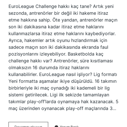
EuroLeague Challenge hakkı kaç tane? Artık yeni
sezonda, antrenörler bir değil iki hakeme itiraz
etme hakkına sahip. Öte yandan, antrenörler maçın
son iki dakikasına kadar itiraz etme haklarını
kullanmazlarsa itiraz etme haklarını kaybediyorlar.
Ayrıca, hakemler artık oyunu hızlandırmak için
sadece maçın son iki dakikasında ekranda faul
pozisyonlarını izleyebiliyor. Basketbolda kaç
challenge hakkı var? Antrenörler, süre kısıtlaması
olmaksızın 16 durumda itiraz haklarını
kullanabilirler. EuroLeague nasıl işliyor? Lig formatı
Yeni formatta aşamalar ikiye düşürüldü. 16 takımın
birbirleriyle iki maç oynadığı iki kademeli bir lig
sistemi getirilecek. Ligi ilk sekizde tamamlayan
takımlar play-off’larda oynamaya hak kazanacak. 5
maç üzerinden oynanacak play-off maçlarında 3…
Euroleague
Devamını okuyun
Yorum Bırak