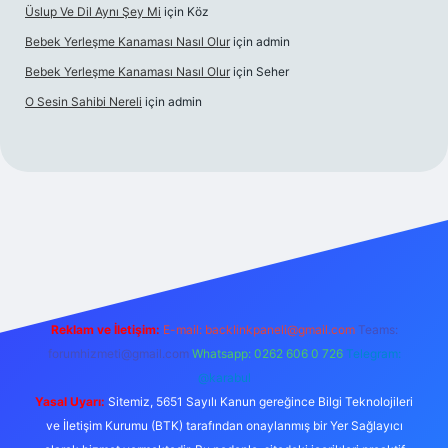
Üslup Ve Dil Aynı Şey Mi
için
Köz
Bebek Yerleşme Kanaması Nasıl Olur
için
admin
Bebek Yerleşme Kanaması Nasıl Olur
için
Seher
O Sesin Sahibi Nereli
için
admin
https://ilbet.casino/
Reklam ve İletişim:
E-mail:
backlinkpaneli@gmail.com
Teams:
forumhizmeti@gmail.com
Whatsapp: 0262 606 0 726
Telegram:
@karabul
Yasal Uyarı:
Sitemiz, 5651 Sayılı Kanun gereğince Bilgi Teknolojileri
ve İletişim Kurumu (BTK) tarafından onaylanmış bir Yer Sağlayıcı