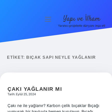
Yapı ve İlham
menüyü
aç
Yaratıcı projelerle dünyanı inşa et!
Anasayfa
Gizlilik Politikası
Yasal Uyarı
ETIKET:
BIÇAK SAPI NEYLE YAĞLANIR
Hakkımızda
ÇAKI YAĞLANIR MI
Tarih: Eylül 25, 2024
Çakı ne ile yağlanır? Karbon çelik bıçaklar Bıçağı
yumuşak bir havluyla hemen kurulayın. Bıçağı