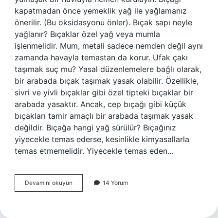
kapatmadan önce yemeklik yağ ile yağlamanız
önerilir. (Bu oksidasyonu önler). Bıçak sapı neyle
yağlanır? Bıçaklar özel yağ veya mumla
işlenmelidir. Mum, metali sadece nemden değil aynı
zamanda havayla temastan da korur. Ufak çakı
taşımak suç mu? Yasal düzenlemelere bağlı olarak,
bir arabada bıçak taşımak yasak olabilir. Özellikle,
sivri ve yivli bıçaklar gibi özel tipteki bıçaklar bir
arabada yasaktır. Ancak, cep bıçağı gibi küçük
bıçakları tamir amaçlı bir arabada taşımak yasak
değildir. Bıçağa hangi yağ sürülür? Bıçağınız
yiyecekle temas ederse, kesinlikle kimyasallarla
temas etmemelidir. Yiyecekle temas eden…
Çakı
Devamını okuyun
14 Yorum
Yağlanır
Mı