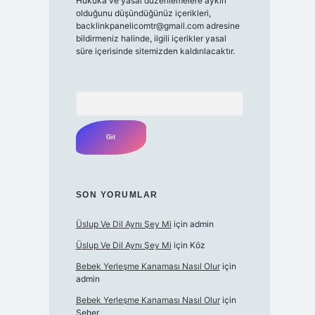
Hukuka ve yasal düzenlemelere aykırı
olduğunu düşündüğünüz içerikleri,
backlinkpanelicomtr@gmail.com
adresine
bildirmeniz halinde, ilgili içerikler yasal
süre içerisinde sitemizden kaldırılacaktır.
Arama
SON YORUMLAR
Üslup Ve Dil Aynı Şey Mi
için
admin
Üslup Ve Dil Aynı Şey Mi
için
Köz
Bebek Yerleşme Kanaması Nasıl Olur
için
admin
Bebek Yerleşme Kanaması Nasıl Olur
için
Seher