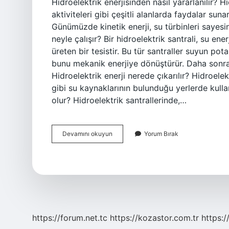
Hidroelektrik enerjisinden nasıl yararlanılır? 
aktiviteleri gibi çeşitli alanlarda faydalar sun
Günümüzde kinetik enerji, su türbinleri sayesi
neyle çalışır? Bir hidroelektrik santrali, su ene
üreten bir tesistir. Bu tür santraller suyun pota
bunu mekanik enerjiye dönüştürür. Daha sonra bir
Hidroelektrik enerji nerede çıkarılır? Hidroelekt
gibi su kaynaklarının bulunduğu yerlerde kullan
olur? Hidroelektrik santrallerinde,…
Hidroelektrik
Devamını okuyun
Yorum Bırak
Enerjisi
Nasıl
Çalışır
https://forum.net.tc
https://kozastor.com.tr
https:/