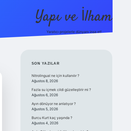
Yapı ve İlham
Yaratıcı projelerle dünyanı inşa et!
https://il
SIDEBAR
SON YAZILAR
Nitrolingual ne için kullanılır ?
Ağustos 8, 2026
Fazla su içmek cildi güzelleştirir mi ?
Ağustos 6, 2026
Ayın dönüyor ne anlatıyor ?
Ağustos 5, 2026
Burcu Kurt kaç yaşında ?
Ağustos 4, 2026