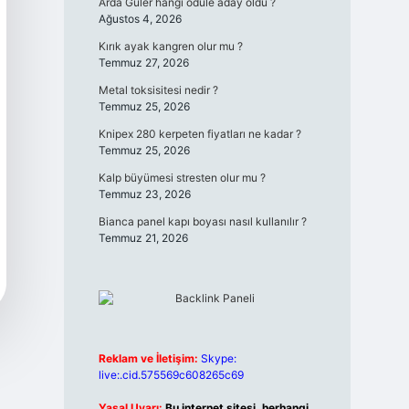
Arda Güler hangi ödüle aday oldu ?
Ağustos 4, 2026
Kırık ayak kangren olur mu ?
Temmuz 27, 2026
Metal toksisitesi nedir ?
Temmuz 25, 2026
Knipex 280 kerpeten fiyatları ne kadar ?
Temmuz 25, 2026
Kalp büyümesi stresten olur mu ?
Temmuz 23, 2026
Bianca panel kapı boyası nasıl kullanılır ?
Temmuz 21, 2026
Reklam ve İletişim:
Skype:
live:.cid.575569c608265c69
Yasal Uyarı:
Bu internet sitesi, herhangi