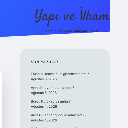
Yapı ve İlham
Yaratıcı projelerle dünyanı inşa et!
https://i
SIDEBAR
SON YAZILAR
Fazla su içmek cildi güzelleştirir mi ?
Ağustos 6, 2026
Ayın dönüyor ne anlatıyor ?
Ağustos 5, 2026
Burcu Kurt kaç yaşında ?
Ağustos 4, 2026
Arda Güler hangi ödüle aday oldu ?
Ağustos 4, 2026