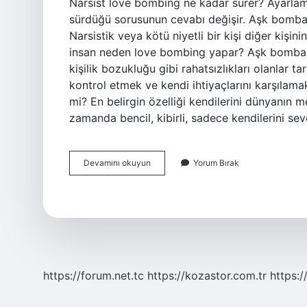
Narsist love bombing ne kadar sürer? Ayarla
sürdüğü sorusunun cevabı değişir. Aşk bombar
Narsistik veya kötü niyetli bir kişi diğer kişini
insan neden love bombing yapar? Aşk bombardı
kişilik bozukluğu gibi rahatsızlıkları olanlar tara
kontrol etmek ve kendi ihtiyaçlarını karşılamak i
mi? En belirgin özelliği kendilerini dünyanın m
zamanda bencil, kibirli, sadece kendilerini sev
Narsist
Devamını okuyun
Yorum Bırak
Neden
Love
Bombing
Yapar
https://forum.net.tc
https://kozastor.com.tr
https:/