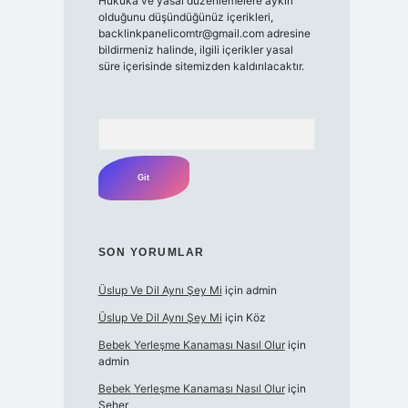
Hukuka ve yasal düzenlemelere aykırı
olduğunu düşündüğünüz içerikleri,
backlinkpanelicomtr@gmail.com
adresine
bildirmeniz halinde, ilgili içerikler yasal
süre içerisinde sitemizden kaldırılacaktır.
Arama
SON YORUMLAR
Üslup Ve Dil Aynı Şey Mi
için
admin
Üslup Ve Dil Aynı Şey Mi
için
Köz
Bebek Yerleşme Kanaması Nasıl Olur
için
admin
Bebek Yerleşme Kanaması Nasıl Olur
için
Seher