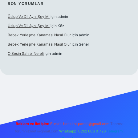
SON YORUMLAR
Üslup Ve Dil Aynı Şey Mi
için
admin
Üslup Ve Dil Aynı Şey Mi
için
Köz
Bebek Yerleşme Kanaması Nasıl Olur
için
admin
Bebek Yerleşme Kanaması Nasıl Olur
için
Seher
O Sesin Sahibi Nereli
için
admin
https://ilbet.casino/
Reklam ve İletişim:
E-mail:
backlinkpaneli@gmail.com
Teams:
forumhizmeti@gmail.com
Whatsapp: 0262 606 0 726
Telegram: