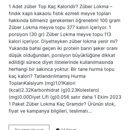
1 Adet züber Top Kaç Kaloridir? Züber Lokma –
fındık kaplı kakaolu fıstık ezmeli meyve topları
hakkında bilmeniz gerekenleri öğrenelim! 100 gram
Züber Lokma meyve topu 377 kalori içeriyor. 1
porsiyon (30 gr) Züber Lokma meyve topu 113
kalori içeriyor. Diyetteyken züber lokma yenir mi?
Yukarıda bahsi geçen iki protein barın şeker oranı
düşük olduğundan, porsiyon büyüklüğüne dikkat
edildiği sürece diyet listelerinde kullanılmasında
herhangi bir sakınca yoktur. Bir tane hurma topu
kaç kalori? Tatlandırılmamış Hurma
ToplarıKalsiyum (mg)1.01Kalori
(kcal)2.32Karbonhidrat (g)0.23Kolesterol
(mg)0.00Diyet Lifi (g)0.056 satır daha 1 Ekim 2023
1 Paket Züber Lokma Kaç Gramdır? Ürünün stok,
fiyat ve kampanya bilgileri, teslimatı…
Züber
Devamını okuyun
14 Yorum