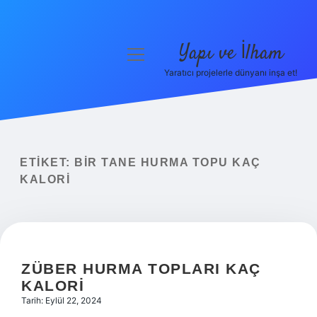
Yapı ve İlham
menüyü
aç
Yaratıcı projelerle dünyanı inşa et!
Anasayfa
Gizlilik Politikası
Yasal Uyarı
ETIKET:
BIR TANE HURMA TOPU KAÇ
KALORI
Hakkımızda
ZÜBER HURMA TOPLARI KAÇ
KALORI
Tarih: Eylül 22, 2024