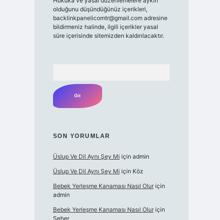
Hukuka ve yasal düzenlemelere aykırı
olduğunu düşündüğünüz içerikleri,
backlinkpanelicomtr@gmail.com
adresine
bildirmeniz halinde, ilgili içerikler yasal
süre içerisinde sitemizden kaldırılacaktır.
Arama
SON YORUMLAR
Üslup Ve Dil Aynı Şey Mi
için
admin
Üslup Ve Dil Aynı Şey Mi
için
Köz
Bebek Yerleşme Kanaması Nasıl Olur
için
admin
Bebek Yerleşme Kanaması Nasıl Olur
için
Seher