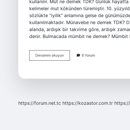
kullanılır. Müt ne demek TDK? Günlük hayatta s
kelimeler mut kökünden türemiştir. 10. yüzyıld
sözlükte “iyilik” anlamına gelse de günümüzd
kullanılmaktadır. Münavebe ne demek TDK? Dö
alanda, ardışık bir takvime göre, ardışık zama
denir. Bulmacada mümbit ne demek? Mümbit ke
Münbit
Devamını okuyun
6 Yorum
Anlamı
Ne
Demek
https://forum.net.tc
https://kozastor.com.tr
https:/