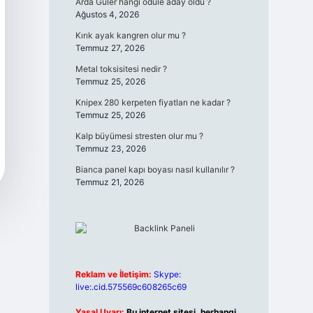
Arda Güler hangi ödüle aday oldu ?
Ağustos 4, 2026
Kırık ayak kangren olur mu ?
Temmuz 27, 2026
Metal toksisitesi nedir ?
Temmuz 25, 2026
Knipex 280 kerpeten fiyatları ne kadar ?
Temmuz 25, 2026
Kalp büyümesi stresten olur mu ?
Temmuz 23, 2026
Bianca panel kapı boyası nasıl kullanılır ?
Temmuz 21, 2026
Reklam ve İletişim:
Skype:
live:.cid.575569c608265c69
Yasal Uyarı:
Bu internet sitesi, herhangi