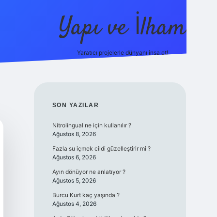
Yapı ve İlham
Yaratıcı projelerle dünyanı inşa et!
https://il
SIDEBAR
SON YAZILAR
Nitrolingual ne için kullanılır ?
Ağustos 8, 2026
Fazla su içmek cildi güzelleştirir mi ?
Ağustos 6, 2026
Ayın dönüyor ne anlatıyor ?
Ağustos 5, 2026
Burcu Kurt kaç yaşında ?
Ağustos 4, 2026