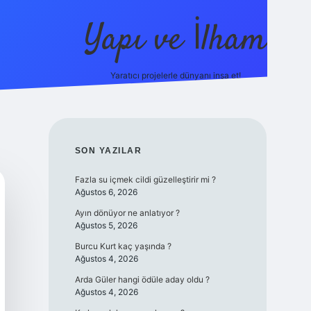
Yapı ve İlham
Yaratıcı projelerle dünyanı inşa et!
https://il
SIDEBAR
SON YAZILAR
Fazla su içmek cildi güzelleştirir mi ?
Ağustos 6, 2026
Ayın dönüyor ne anlatıyor ?
Ağustos 5, 2026
Burcu Kurt kaç yaşında ?
Ağustos 4, 2026
Arda Güler hangi ödüle aday oldu ?
Ağustos 4, 2026