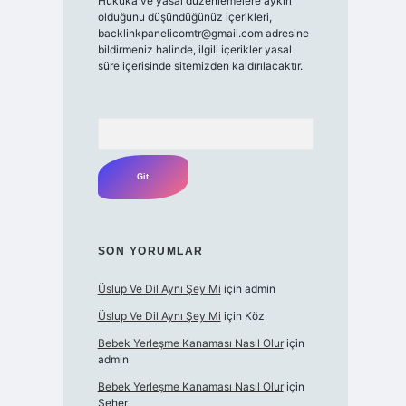
Hukuka ve yasal düzenlemelere aykırı
olduğunu düşündüğünüz içerikleri,
backlinkpanelicomtr@gmail.com
adresine
bildirmeniz halinde, ilgili içerikler yasal
süre içerisinde sitemizden kaldırılacaktır.
Arama
SON YORUMLAR
Üslup Ve Dil Aynı Şey Mi
için
admin
Üslup Ve Dil Aynı Şey Mi
için
Köz
Bebek Yerleşme Kanaması Nasıl Olur
için
admin
Bebek Yerleşme Kanaması Nasıl Olur
için
Seher