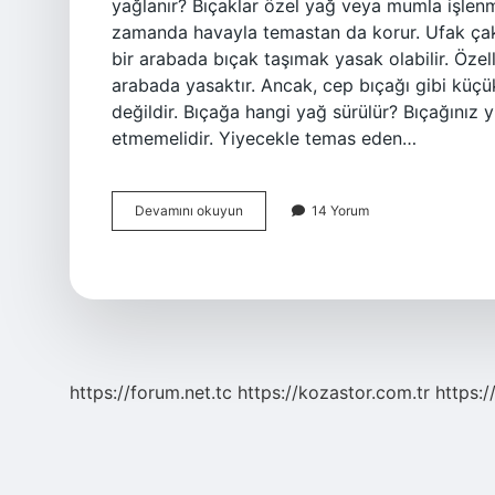
yağlanır? Bıçaklar özel yağ veya mumla işlen
zamanda havayla temastan da korur. Ufak çak
bir arabada bıçak taşımak yasak olabilir. Özellik
arabada yasaktır. Ancak, cep bıçağı gibi küçü
değildir. Bıçağa hangi yağ sürülür? Bıçağınız 
etmemelidir. Yiyecekle temas eden…
Çakı
Devamını okuyun
14 Yorum
Yağlanır
Mı
https://forum.net.tc
https://kozastor.com.tr
https:/