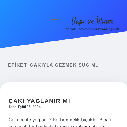
Yapı ve İlham
menüyü
aç
Yaratıcı projelerle dünyanı inşa et!
Anasayfa
Gizlilik Politikası
Yasal Uyarı
ETIKET:
ÇAKIYLA GEZMEK SUÇ MU
Hakkımızda
ÇAKI YAĞLANIR MI
Tarih: Eylül 25, 2024
Çakı ne ile yağlanır? Karbon çelik bıçaklar Bıçağı
yumuşak bir havluyla hemen kurulayın. Bıçağı