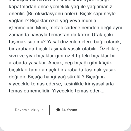
kapatmadan önce yemeklik yağ ile yağlamanız
önerilir. (Bu oksidasyonu önler). Bıçak sapı neyle
yağlanır? Bıçaklar özel yağ veya mumla
işlenmelidir. Mum, metali sadece nemden değil aynı
zamanda havayla temastan da korur. Ufak çakı
taşımak suç mu? Yasal düzenlemelere bağlı olarak,
bir arabada bıçak taşımak yasak olabilir. Özellikle,
sivri ve yivli bıçaklar gibi özel tipteki bıçaklar bir
arabada yasaktır. Ancak, cep bıçağı gibi küçük
bıçakları tamir amaçlı bir arabada taşımak yasak
değildir. Bıçağa hangi yağ sürülür? Bıçağınız
yiyecekle temas ederse, kesinlikle kimyasallarla
temas etmemelidir. Yiyecekle temas eden…
Çakı
Devamını okuyun
14 Yorum
Yağlanır
Mı