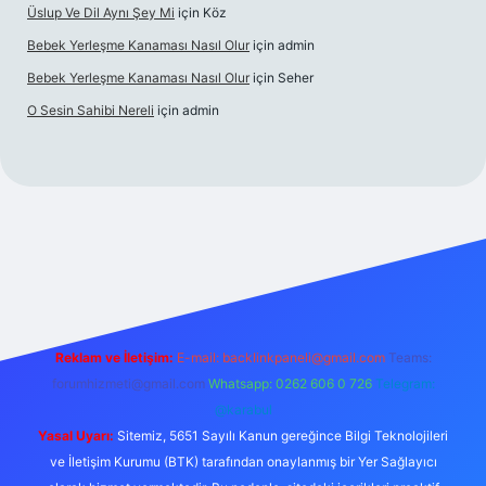
Üslup Ve Dil Aynı Şey Mi
için
Köz
Bebek Yerleşme Kanaması Nasıl Olur
için
admin
Bebek Yerleşme Kanaması Nasıl Olur
için
Seher
O Sesin Sahibi Nereli
için
admin
https://ilbet.casino/
Reklam ve İletişim:
E-mail:
backlinkpaneli@gmail.com
Teams:
forumhizmeti@gmail.com
Whatsapp: 0262 606 0 726
Telegram:
@karabul
Yasal Uyarı:
Sitemiz, 5651 Sayılı Kanun gereğince Bilgi Teknolojileri
ve İletişim Kurumu (BTK) tarafından onaylanmış bir Yer Sağlayıcı