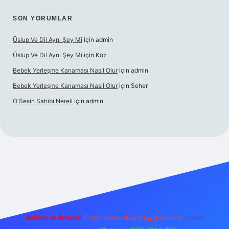
SON YORUMLAR
Üslup Ve Dil Aynı Şey Mi
için
admin
Üslup Ve Dil Aynı Şey Mi
için
Köz
Bebek Yerleşme Kanaması Nasıl Olur
için
admin
Bebek Yerleşme Kanaması Nasıl Olur
için
Seher
O Sesin Sahibi Nereli
için
admin
https://ilbet.casino/
Reklam ve İletişim:
E-mail:
backlinkpaneli@gmail.com
Teams: