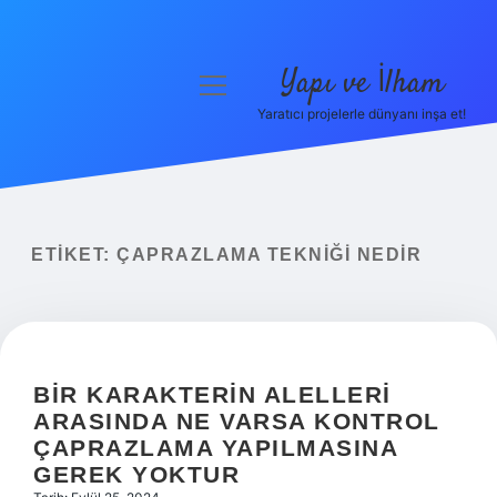
Yapı ve İlham
menüyü
aç
Yaratıcı projelerle dünyanı inşa et!
Anasayfa
Gizlilik Politikası
Yasal Uyarı
ETIKET:
ÇAPRAZLAMA TEKNIĞI NEDIR
Hakkımızda
BIR KARAKTERIN ALELLERI
ARASINDA NE VARSA KONTROL
ÇAPRAZLAMA YAPILMASINA
GEREK YOKTUR