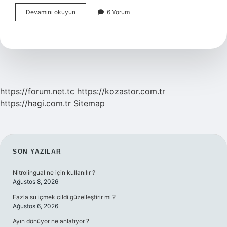
Bir
Devamını okuyun
6 Yorum
Karakterin
Alelleri
Arasında
Ne
Varsa
Kontrol
Çaprazlama
Yapılmasına
https://forum.net.tc
https://kozastor.com.tr
Gerek
https://hagi.com.tr
Sitemap
Yoktur
SIDEBAR
SON YAZILAR
Nitrolingual ne için kullanılır ?
Ağustos 8, 2026
Fazla su içmek cildi güzelleştirir mi ?
Ağustos 6, 2026
Ayın dönüyor ne anlatıyor ?