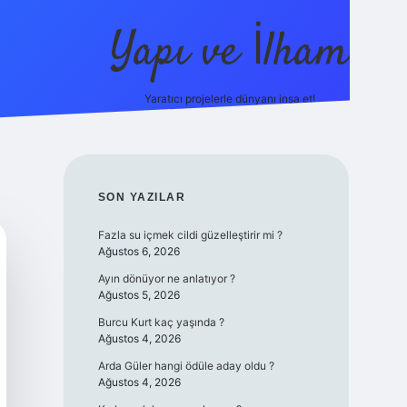
Yapı ve İlham
Yaratıcı projelerle dünyanı inşa et!
https://i
SIDEBAR
SON YAZILAR
Fazla su içmek cildi güzelleştirir mi ?
Ağustos 6, 2026
Ayın dönüyor ne anlatıyor ?
Ağustos 5, 2026
Burcu Kurt kaç yaşında ?
Ağustos 4, 2026
Arda Güler hangi ödüle aday oldu ?
Ağustos 4, 2026