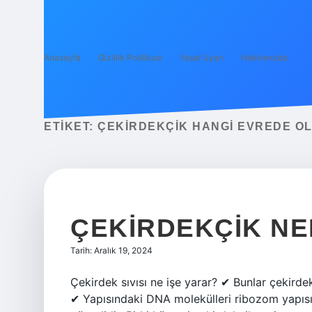
Anasayfa
Gizlilik Politikası
Yasal Uyarı
Hakkımızda
ETIKET:
ÇEKIRDEKÇIK HANGI EVREDE O
ÇEKIRDEKÇIK NE
Tarih: Aralık 19, 2024
Çekirdek sıvısı ne işe yarar? ✔ Bunlar çekirde
✔ Yapısındaki DNA molekülleri ribozom yapısı