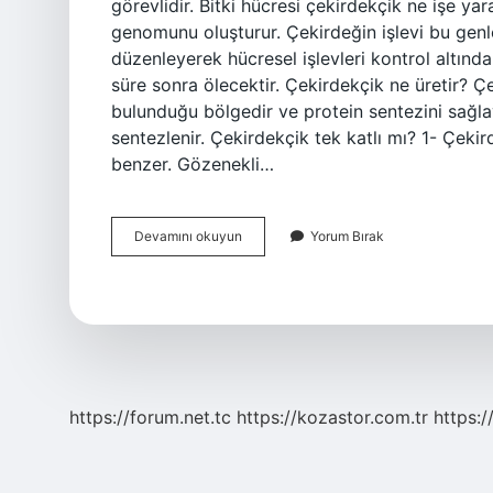
görevlidir. Bitki hücresi çekirdekçik ne işe y
genomunu oluşturur. Çekirdeğin işlevi bu gen
düzenleyerek hücresel işlevleri kontrol altında
süre sonra ölecektir. Çekirdekçik ne üretir? 
bulunduğu bölgedir ve protein sentezini sağl
sentezlenir. Çekirdekçik tek katlı mı? 1- Çeki
benzer. Gözenekli…
Çekirdekçik
Devamını okuyun
Yorum Bırak
Nedir
Ne
Işe
Yarar
https://forum.net.tc
https://kozastor.com.tr
https:/