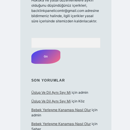
Hukuka ve yasal düzenlemelere aykırı
olduğunu düşündüğünüz içerikleri,
backlinkpanelicomtr@gmail.com
adresine
bildirmeniz halinde, ilgili içerikler yasal
süre içerisinde sitemizden kaldırılacaktır.
Arama
SON YORUMLAR
Üslup Ve Dil Aynı Şey Mi
için
admin
Üslup Ve Dil Aynı Şey Mi
için
Köz
Bebek Yerleşme Kanaması Nasıl Olur
için
admin
Bebek Yerleşme Kanaması Nasıl Olur
için
Seher