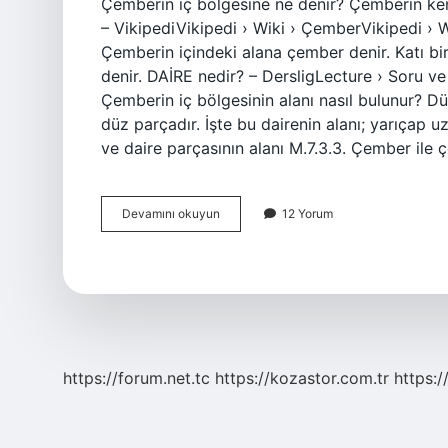
Çemberin iç bölgesine ne denir? Çemberin ken
– VikipediVikipedi › Wiki › ÇemberVikipedi › 
Çemberin içindeki alana çember denir. Katı bi
denir. DAİRE nedir? – DersligLecture › Soru 
Çemberin iç bölgesinin alanı nasıl bulunur? Düz
düz parçadır. İşte bu dairenin alanı; yarıçap u
ve daire parçasının alanı M.7.3.3. Çember ile
Çemberin
Devamını okuyun
12 Yorum
Içinde
Kalan
Alana
Ne
Denir
https://forum.net.tc
https://kozastor.com.tr
https:/