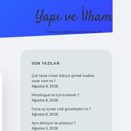
Yapı ve İlham
Yaratıcı projelerle dünyanı inşa et!
https://il
SIDEBAR
SON YAZILAR
Çok fazla cinsel ilişkiye girmek kadına
zarar verir mi ?
Ağustos 9, 2026
Nitrolingual ne için kullanılır ?
Ağustos 8, 2026
Fazla su içmek cildi güzelleştirir mi ?
Ağustos 6, 2026
Ayın dönüyor ne anlatıyor ?
Ağustos 5, 2026