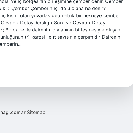
disi ve iç bölgesinin birleşimine çember denir. Çember
Wiki › Çember Çemberin içi dolu olana ne denir?
r iç kısmı olan yuvarlak geometrik bir nesneye çember
ve Cevap › DetayDerslig › Soru ve Cevap › Detay
; Bir daire ile dairenin iç alanının birleşmesiyle oluşan
zunluğunun (r) karesi ile π sayısının çarpımıdır Dairenin
 çemberin…
/hagi.com.tr
Sitemap