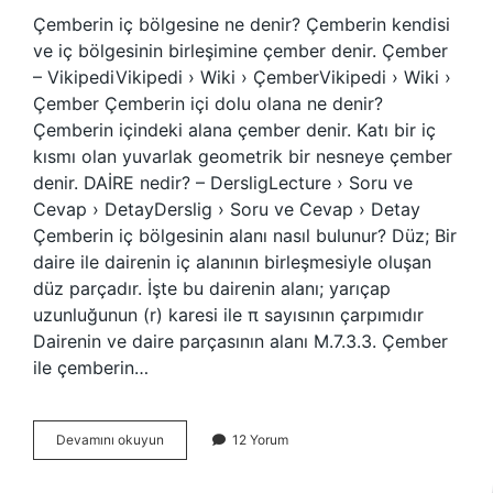
Çemberin iç bölgesine ne denir? Çemberin kendisi
ve iç bölgesinin birleşimine çember denir. Çember
– VikipediVikipedi › Wiki › ÇemberVikipedi › Wiki ›
Çember Çemberin içi dolu olana ne denir?
Çemberin içindeki alana çember denir. Katı bir iç
kısmı olan yuvarlak geometrik bir nesneye çember
denir. DAİRE nedir? – DersligLecture › Soru ve
Cevap › DetayDerslig › Soru ve Cevap › Detay
Çemberin iç bölgesinin alanı nasıl bulunur? Düz; Bir
daire ile dairenin iç alanının birleşmesiyle oluşan
düz parçadır. İşte bu dairenin alanı; yarıçap
uzunluğunun (r) karesi ile π sayısının çarpımıdır
Dairenin ve daire parçasının alanı M.7.3.3. Çember
ile çemberin…
Çemberin
Devamını okuyun
12 Yorum
Içinde
Kalan