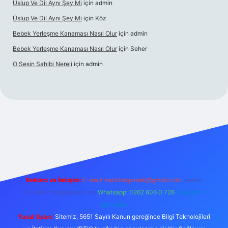
Üslup Ve Dil Aynı Şey Mi
için
admin
Üslup Ve Dil Aynı Şey Mi
için
Köz
Bebek Yerleşme Kanaması Nasıl Olur
için
admin
Bebek Yerleşme Kanaması Nasıl Olur
için
Seher
O Sesin Sahibi Nereli
için
admin
ttps://ilbet.casino/
Reklam ve İletişim:
E-mail:
backlinkpaneli@gmail.com
Teams:
forumhizmeti@gmail.com
Whatsapp: 0262 606 0 726
Telegram:
@karabul
Yasal Uyarı:
Sitemiz, 5651 Sayılı Kanun gereğince Bilgi Teknolojileri