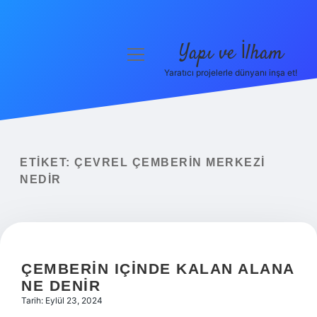
Yapı ve İlham
menüyü
aç
Yaratıcı projelerle dünyanı inşa et!
Anasayfa
Gizlilik Politikası
Yasal Uyarı
ETIKET:
ÇEVREL ÇEMBERIN MERKEZI
NEDIR
Hakkımızda
ÇEMBERIN IÇINDE KALAN ALANA
NE DENIR
Tarih: Eylül 23, 2024