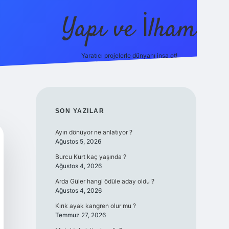
Yapı ve İlham
Yaratıcı projelerle dünyanı inşa et!
https://i
SIDEBAR
SON YAZILAR
Ayın dönüyor ne anlatıyor ?
Ağustos 5, 2026
Burcu Kurt kaç yaşında ?
Ağustos 4, 2026
Arda Güler hangi ödüle aday oldu ?
Ağustos 4, 2026
Kırık ayak kangren olur mu ?
Temmuz 27, 2026