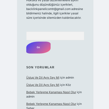
Hukuka ve yasal düzenlemelere aykırı
olduğunu düşündüğünüz içerikleri,
backlinkpanelicomtr@gmail.com
adresine
bildirmeniz halinde, ilgili içerikler yasal
süre içerisinde sitemizden kaldırılacaktır.
Arama
SON YORUMLAR
Üslup Ve Dil Aynı Şey Mi
için
admin
Üslup Ve Dil Aynı Şey Mi
için
Köz
Bebek Yerleşme Kanaması Nasıl Olur
için
admin
Bebek Yerleşme Kanaması Nasıl Olur
için
Seher