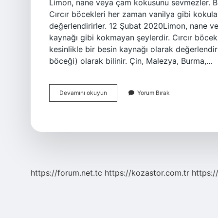
Limon, nane veya çam kokusunu sevmezler. Bun
Cırcır böcekleri her zaman vanilya gibi kokular
değerlendirirler. 12 Şubat 2020Limon, nane ve
kaynağı gibi kokmayan şeylerdir. Cırcır böcekl
kesinlikle bir besin kaynağı olarak değerlendiri
böceği) olarak bilinir. Çin, Malezya, Burma,…
Cırcır
Devamını okuyun
Yorum Bırak
Böceği
Ne
Ile
Beslenir
https://forum.net.tc
https://kozastor.com.tr
https:/