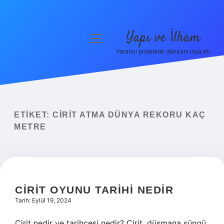
Yapı ve İlham
menüyü
aç
Yaratıcı projelerle dünyanı inşa et!
Anasayfa
Gizlilik Politikası
Yasal Uyarı
ETIKET:
CIRIT ATMA DÜNYA REKORU KAÇ
METRE
Hakkımızda
CIRIT OYUNU TARIHI NEDIR
Tarih: Eylül 19, 2024
Cirit nedir ve tarihçesi nedir? Cirit, düşmana süngü