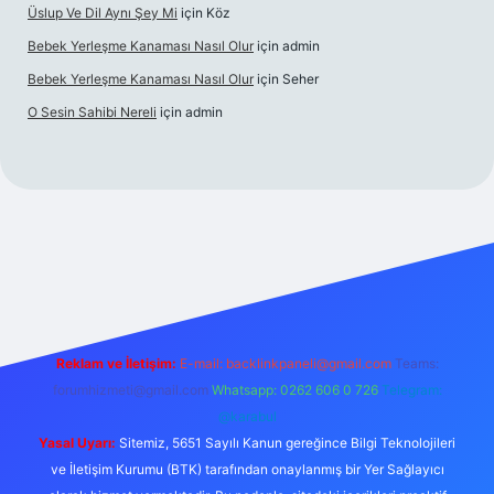
Üslup Ve Dil Aynı Şey Mi
için
Köz
Bebek Yerleşme Kanaması Nasıl Olur
için
admin
Bebek Yerleşme Kanaması Nasıl Olur
için
Seher
O Sesin Sahibi Nereli
için
admin
https://ilbet.casino/
Reklam ve İletişim:
E-mail:
backlinkpaneli@gmail.com
Teams:
forumhizmeti@gmail.com
Whatsapp: 0262 606 0 726
Telegram:
@karabul
Yasal Uyarı:
Sitemiz, 5651 Sayılı Kanun gereğince Bilgi Teknolojileri
ve İletişim Kurumu (BTK) tarafından onaylanmış bir Yer Sağlayıcı