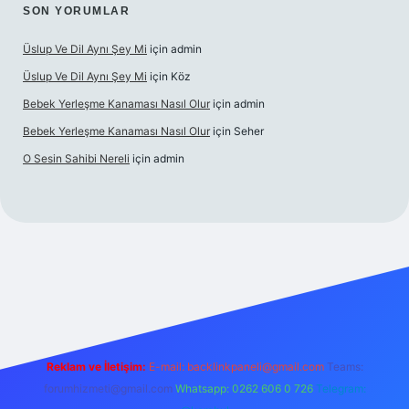
SON YORUMLAR
Üslup Ve Dil Aynı Şey Mi
için
admin
Üslup Ve Dil Aynı Şey Mi
için
Köz
Bebek Yerleşme Kanaması Nasıl Olur
için
admin
Bebek Yerleşme Kanaması Nasıl Olur
için
Seher
O Sesin Sahibi Nereli
için
admin
/
Reklam ve İletişim:
E-mail:
backlinkpaneli@gmail.com
Teams:
forumhizmeti@gmail.com
Whatsapp: 0262 606 0 726
Telegram: