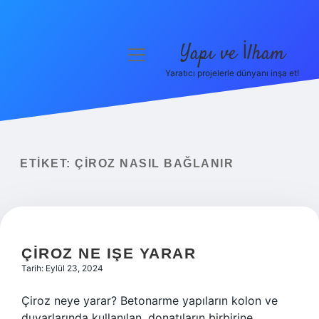
Yapı ve İlham
menüyü
aç
Yaratıcı projelerle dünyanı inşa et!
Anasayfa
Gizlilik Politikası
Yasal Uyarı
ETIKET:
ÇIROZ NASIL BAĞLANIR
Hakkımızda
ÇIROZ NE IŞE YARAR
Tarih: Eylül 23, 2024
Çiroz neye yarar? Betonarme yapıların kolon ve
duvarlarında kullanılan, donatıların birbirine