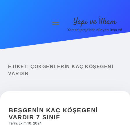
Yapı ve İlham
menüyü
aç
Yaratıcı projelerle dünyanı inşa et!
Anasayfa
Gizlilik Politikası
Yasal Uyarı
ETIKET:
ÇOKGENLERIN KAÇ KÖŞEGENI
VARDIR
Hakkımızda
BEŞGENIN KAÇ KÖŞEGENI
VARDIR 7 SINIF
Tarih: Ekim 10, 2024