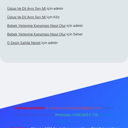
Üslup Ve Dil Aynı Şey Mi
için
admin
Üslup Ve Dil Aynı Şey Mi
için
Köz
Bebek Yerleşme Kanaması Nasıl Olur
için
admin
Bebek Yerleşme Kanaması Nasıl Olur
için
Seher
O Sesin Sahibi Nereli
için
admin
https://ilbet.casino/
Reklam ve İletişim:
E-mail:
backlinkpaneli@gmail.com
Teams:
forumhizmeti@gmail.com
Whatsapp: 0262 606 0 726
Telegram:
@karabul