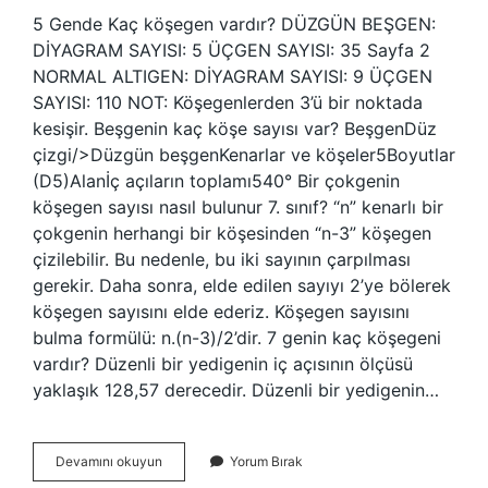
5 Gende Kaç köşegen vardır? DÜZGÜN BEŞGEN:
DİYAGRAM SAYISI: 5 ÜÇGEN SAYISI: 35 Sayfa 2
NORMAL ALTIGEN: DİYAGRAM SAYISI: 9 ÜÇGEN
SAYISI: 110 NOT: Köşegenlerden 3’ü bir noktada
kesişir. Beşgenin kaç köşe sayısı var? BeşgenDüz
çizgi/>Düzgün beşgenKenarlar ve köşeler5Boyutlar
(D5)Alanİç açıların toplamı540° Bir çokgenin
köşegen sayısı nasıl bulunur 7. sınıf? “n” kenarlı bir
çokgenin herhangi bir köşesinden “n-3” köşegen
çizilebilir. Bu nedenle, bu iki sayının çarpılması
gerekir. Daha sonra, elde edilen sayıyı 2’ye bölerek
köşegen sayısını elde ederiz. Köşegen sayısını
bulma formülü: n.(n-3)/2’dir. 7 genin kaç köşegeni
vardır? Düzenli bir yedigenin iç açısının ölçüsü
yaklaşık 128,57 derecedir. Düzenli bir yedigenin…
Beşgenin
Devamını okuyun
Yorum Bırak
Kaç