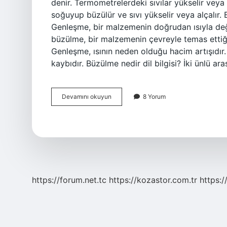
denir. Termometrelerdeki sıvılar yükselir veya a
soğuyup büzülür ve sıvı yükselir veya alçalır
Genleşme, bir malzemenin doğrudan ısıyla değ
büzülme, bir malzemenin çevreyle temas ettiği
Genleşme, ısının neden olduğu hacim artışıdır
kaybıdır. Büzülme nedir dil bilgisi? İki ünlü ar
Büzülme
Devamını okuyun
8 Yorum
Nedir
Kısaca
Özeti
https://forum.net.tc
https://kozastor.com.tr
https:/