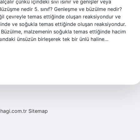
lçalır çünkü içindeki sıvı ısınır ve genişler veya
. Büzüşme nedir 5. sınıf? Genleşme ve büzülme nedir?
il çevreyle temas ettiğinde oluşan reaksiyondur ve
nde ve soğukla ​​temas ettiğinde oluşan reaksiyondur.
. Büzülme, malzemenin soğukla ​​temas ettiğinde hacim
asındaki ünsüzün birleşerek tek bir ünlü haline…
/hagi.com.tr
Sitemap