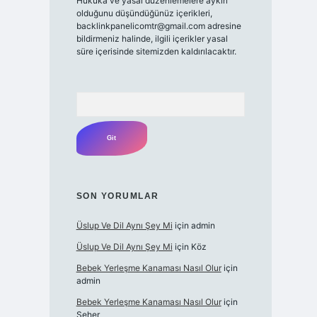
Hukuka ve yasal düzenlemelere aykırı
olduğunu düşündüğünüz içerikleri,
backlinkpanelicomtr@gmail.com
adresine
bildirmeniz halinde, ilgili içerikler yasal
süre içerisinde sitemizden kaldırılacaktır.
Arama
SON YORUMLAR
Üslup Ve Dil Aynı Şey Mi
için
admin
Üslup Ve Dil Aynı Şey Mi
için
Köz
Bebek Yerleşme Kanaması Nasıl Olur
için
admin
Bebek Yerleşme Kanaması Nasıl Olur
için
Seher