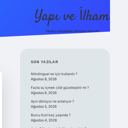
Yapı ve İlham
Yaratıcı projelerle dünyanı inşa et!
https://il
SIDEBAR
SON YAZILAR
Nitrolingual ne için kullanılır ?
Ağustos 8, 2026
Fazla su içmek cildi güzelleştirir mi ?
Ağustos 6, 2026
Ayın dönüyor ne anlatıyor ?
Ağustos 5, 2026
Burcu Kurt kaç yaşında ?
Ağustos 4, 2026