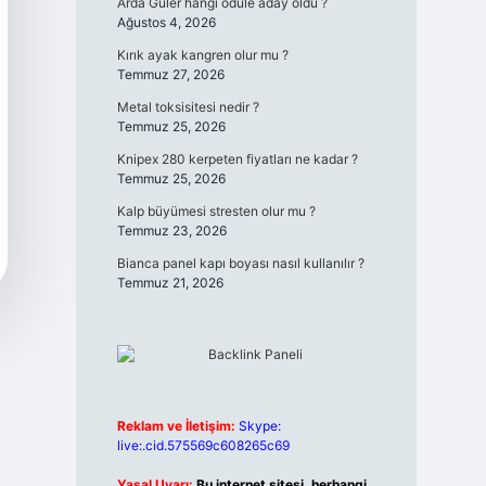
Arda Güler hangi ödüle aday oldu ?
Ağustos 4, 2026
Kırık ayak kangren olur mu ?
Temmuz 27, 2026
Metal toksisitesi nedir ?
Temmuz 25, 2026
Knipex 280 kerpeten fiyatları ne kadar ?
Temmuz 25, 2026
Kalp büyümesi stresten olur mu ?
Temmuz 23, 2026
Bianca panel kapı boyası nasıl kullanılır ?
Temmuz 21, 2026
Reklam ve İletişim:
Skype:
live:.cid.575569c608265c69
Yasal Uyarı:
Bu internet sitesi, herhangi